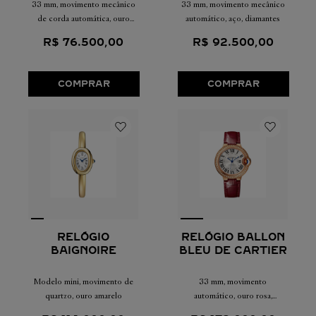
33 mm, movimento mecânico
33 mm, movimento mecânico
de corda automática, ouro
automático, aço, diamantes
rosa, aço
R$
76
.
500
,
00
R$
92
.
500
,
00
COMPRAR
COMPRAR
RELÓGIO
RELÓGIO BALLON
BAIGNOIRE
BLEU DE CARTIER
Modelo mini, movimento de
33 mm, movimento
quartzo, ouro amarelo
automático, ouro rosa,
diamantes, couro