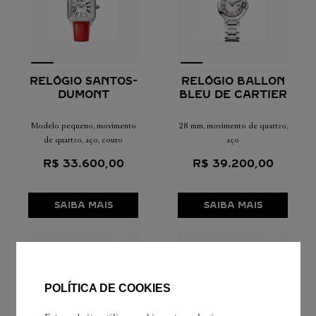
RELÓGIO SANTOS-
RELÓGIO BALLON
DUMONT
BLEU DE CARTIER
Modelo pequeno, movimento
28 mm, movimento de quartzo,
de quartzo, aço, couro
aço
R$
33
.
600
,
00
R$
39
.
200
,
00
SAIBA MAIS
SAIBA MAIS
POLÍTICA DE COOKIES