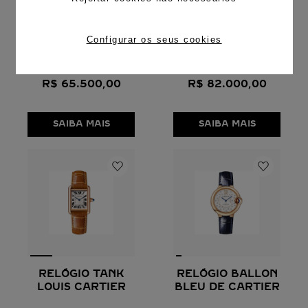
RELÓGIO TANK
RELÓGIO TANK
AMÉRICAINE
LOUIS CARTIER
Configurar os seus cookies
Modelo mini, movimento de
Modelo pequeno, movimento
quartzo, ouro rosa, couro
de quartzo, ouro amarelo,
couro
R$
65
.
500
,
00
R$
82
.
000
,
00
SAIBA MAIS
SAIBA MAIS
RELÓGIO TANK
RELÓGIO BALLON
LOUIS CARTIER
BLEU DE CARTIER