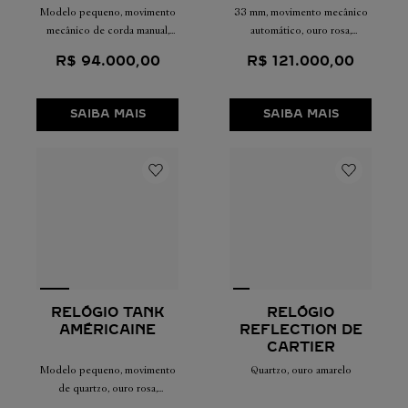
Modelo pequeno, movimento
33 mm, movimento mecânico
mecânico de corda manual,
automático, ouro rosa,
ouro rosa
diamantes, couro.
R$
94
.
000
,
00
R$
121
.
000
,
00
SAIBA MAIS
SAIBA MAIS
RELÓGIO TANK
RELÓGIO
AMÉRICAINE
REFLECTION DE
CARTIER
Modelo pequeno, movimento
Quartzo, ouro amarelo
de quartzo, ouro rosa,
diamantes, pele