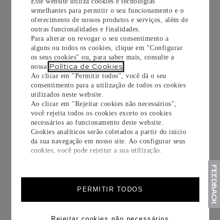
Este website utiliza cookies e tecnologias
semelhantes para permitir o seu funcionamento e o
oferecimento de nossos produtos e serviços, além de
outras funcionalidades e finalidades.
RELÓGIO
RELÓGIO BALLON
Para alterar ou revogar o seu consentimento a
BAIGNOIRE
BLEU DE CARTIER
alguns ou todos os cookies, clique em "Configurar
os seus cookies" ou, para saber mais, consulte a
Modelo mini, movimento de
33 mm, movimento mecânico
Política de Cookies
nossa
.
quartzo, ouro amarelo, pele
automático, aço
Ao clicar em "Permitir todos", você dá o seu
consentimento para a utilização de todos os cookies
R$
63
.
500
,
00
R$
47
.
900
,
00
utilizados neste website.
Ao clicar em "Rejeitar cookies não necessários",
você rejeita todos os cookies exceto os cookies
SAIBA MAIS
SAIBA MAIS
necessários ao funcionamento deste website.
Cookies analíticos serão coletados a partir do início
da sua navegação em nosso site. Ao configurar seus
cookies, você pode rejeitar a sua utilização.
PERMITIR TODOS
Rejeitar cookies não necessários