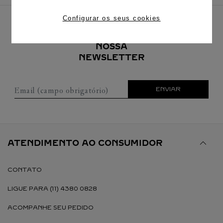
Configurar os seus cookies
INSCREVA-SE EM
NOSSA
NEWSLETTER
Email (campo obrigatório)
ENVIAR
ATENDIMENTO AO CONSUMIDOR
CONTATO
LIGUE PARA (11) 4380 0828
ACOMPANHE SEU PEDIDO