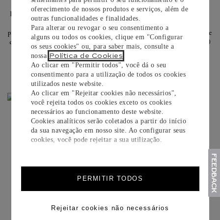
INOVAÇÃO
O relógio Santos de Cartier é equipado com o calibre automático
oferecimento de nossos produtos e serviços, além de
1847 MC, cujo design desafia a busca por desempenho e inovação,
outras funcionalidades e finalidades.
oferecendo resistência à água de até 10 bar (~100 metros),
Para alterar ou revogar o seu consentimento a
precisão cronômica que atende aos mais altos padrões de qualidade
alguns ou todos os cookies, clique em "Configurar
e proteção contra os efeitos do magnetismo cotidiano de até 1500
os seus cookies" ou, para saber mais, consulte a
Gauss.
Política de Cookies
nossa
.
Saiba mais
Ao clicar em "Permitir todos", você dá o seu
consentimento para a utilização de todos os cookies
utilizados neste website.
Ao clicar em "Rejeitar cookies não necessários",
você rejeita todos os cookies exceto os cookies
necessários ao funcionamento deste website.
COLEÇÕES SANTOS DE CARTIER
Cookies analíticos serão coletados a partir do início
Relógios, joias, acessórios: o espírito arrojado do aviador Alberto
da sua navegação em nosso site. Ao configurar seus
Santos-Dumont voa com elegância sobre as coleções da Maison.
cookies, você pode rejeitar a sua utilização.
PERMITIR TODOS
Rejeitar cookies não necessários
COLAR SANTOS DE CARTIER