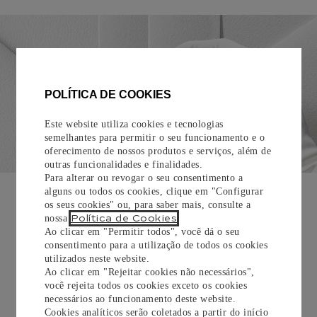
POLÍTICA DE COOKIES
Este website utiliza cookies e tecnologias
semelhantes para permitir o seu funcionamento e o
oferecimento de nossos produtos e serviços, além de
outras funcionalidades e finalidades.
Para alterar ou revogar o seu consentimento a
EMBALAGEM PARA PRESENTE
alguns ou todos os cookies, clique em "Configurar
os seus cookies" ou, para saber mais, consulte a
Todos os pedidos de nossa e-Boutique Cartier são
Política de Cookies
nossa
.
cuidadosamente embrulhados para presente e oferecem a
Ao clicar em "Permitir todos", você dá o seu
opção de adicionar um cartão personalizado.
consentimento para a utilização de todos os cookies
utilizados neste website.
Ao clicar em "Rejeitar cookies não necessários",
Saiba mais
você rejeita todos os cookies exceto os cookies
necessários ao funcionamento deste website.
Cookies analíticos serão coletados a partir do início