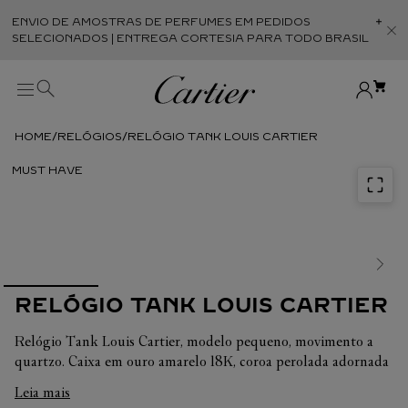
ENVIO DE AMOSTRAS DE PERFUMES EM PEDIDOS
Abr
SELECIONADOS | ENTREGA CORTESIA PARA TODO BRASIL
RELÓGIOS
RELÓGIO TANK LOUIS CARTIER
RELÓGIO TANK LOUIS CARTIER
Relógio Tank Louis Cartier, modelo pequeno, movimento a
quartzo. Caixa em ouro amarelo 18K, coroa perolada adornada
com um cabochão de safira, mostrador granulado prateado,
Leia mais
ponteiros em aço forjado em forma de espada, vidro mineral,