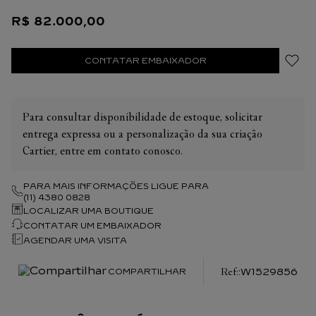
pulseira em couro de crocodilo e fivela com fuzilhão em ouro
R$
82
.
000
,
00
amarelo 18K. Dimensões da caixa: 29,5 x 22 mm, espessura
6,35 mm. Resistente à água até 30 metros. A referência deste
relógio W1529856 pode corresponder a uma referência
CONTATAR EMBAIXADOR
atualizada: WGTA0342, no contexto da Lei Reese em
cartier.com (USA, Canada). Esta criação possui um modelo
correspondente na referência WGTA0054, com pulseiras em
Para consultar disponibilidade de estoque, solicitar
couro de bezerro.
entrega expressa ou a personalização da sua criação
Cartier, entre em contato conosco.
PARA MAIS INFORMAÇÕES LIGUE PARA
(11) 4380 0828
LOCALIZAR UMA BOUTIQUE
CONTATAR UM EMBAIXADOR
AGENDAR UMA VISITA
:
W1529856
COMPARTILHAR