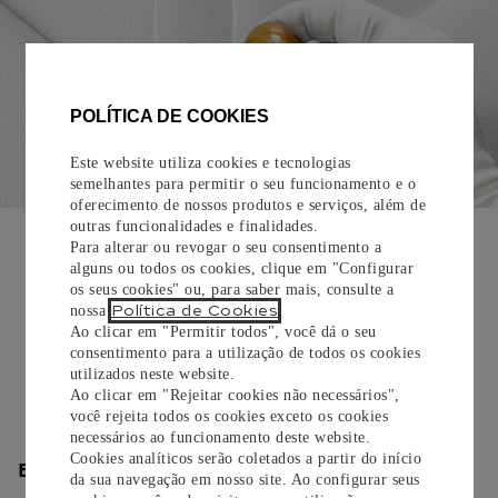
POLÍTICA DE COOKIES
Este website utiliza cookies e tecnologias
semelhantes para permitir o seu funcionamento e o
oferecimento de nossos produtos e serviços, além de
EMBALAGEM PARA PRESENTE
outras funcionalidades e finalidades.
Para alterar ou revogar o seu consentimento a
Todos os pedidos de nossa e-Boutique Cartier são
alguns ou todos os cookies, clique em "Configurar
cuidadosamente embrulhados para presente e oferecem a
os seus cookies" ou, para saber mais, consulte a
Política de Cookies
nossa
.
opção de adicionar um cartão personalizado.
Ao clicar em "Permitir todos", você dá o seu
consentimento para a utilização de todos os cookies
Saiba mais
utilizados neste website.
Ao clicar em "Rejeitar cookies não necessários",
você rejeita todos os cookies exceto os cookies
necessários ao funcionamento deste website.
Cookies analíticos serão coletados a partir do início
ENTREGA/DEVOLUÇÃO
da sua navegação em nosso site. Ao configurar seus