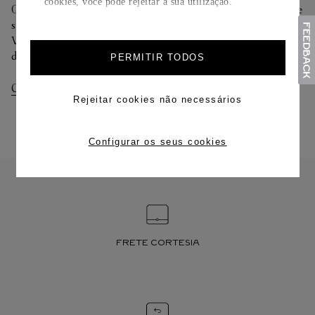
cookies, você pode rejeitar a sua utilização.
Oferecemos diferentes opções de entrega. Selecione o envio de
sua preferência na finalização de seu pedido.
Você pode trocar ou devolver sua criação Cartier em até 30
dias.
PERMITIR TODOS
Consultar Entregas
Consultar Devoluções
Rejeitar cookies não necessários
Configurar os seus cookies
FRETE CORTESIA