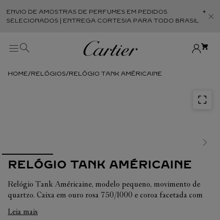
ENVIO DE AMOSTRAS DE PERFUMES EM PEDIDOS
Abr
SELECIONADOS | ENTREGA CORTESIA PARA TODO BRASIL
RELÓGIOS
RELÓGIO TANK AMÉRICAINE
RELÓGIO TANK AMÉRICAINE
Relógio Tank Américaine, modelo pequeno, movimento de
quartzo. Caixa em ouro rosa 750/1000 e coroa facetada com
33 diamantes de corte brilhante totalizando 0,96 quilates.
Leia mais
Mostrador escovado acetinado prateado, ponteiros em forma