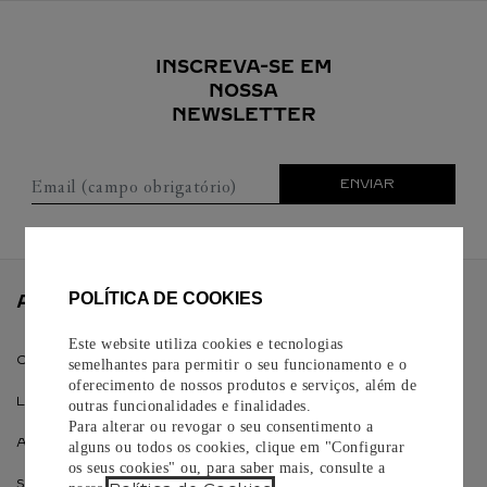
INSCREVA-SE EM
NOSSA
NEWSLETTER
Email (campo obrigatório)
ENVIAR
POLÍTICA DE COOKIES
ATENDIMENTO AO CONSUMIDOR
Este website utiliza cookies e tecnologias
CONTATO
semelhantes para permitir o seu funcionamento e o
oferecimento de nossos produtos e serviços, além de
LIGUE PARA (11) 4380 0828
outras funcionalidades e finalidades.
Para alterar ou revogar o seu consentimento a
ACOMPANHE SEU PEDIDO
alguns ou todos os cookies, clique em "Configurar
os seus cookies" ou, para saber mais, consulte a
SERVIÇOS DE ENTREGA