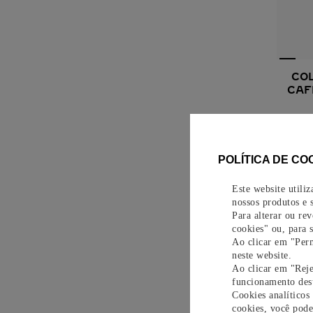
COL
CAF
Ouro am
R
POLÍTICA DE CO
Este website utili
nossos produtos e s
Para alterar ou re
cookies" ou, para 
Ao clicar em "Perm
neste website.
Ao clicar em "Reje
funcionamento dest
Cookies analíticos
cookies, você pode 