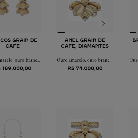
NCOS GRAIN DE
ANEL GRAIN DE
B
CAFÉ
CAFÉ, DIAMANTES
arelo, ouro branco,
Ouro amarelo, ouro branco,
Ouro
diamantes
diamantes
$
189
.
000
,
00
R$
74
.
000
,
00