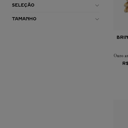
SEMI-PAVÊ
SELEÇÃO
NÃO PAVÊ
PARA ELA
TAMANHO
16 CM
18 CM
17 CM
15 CM
BRI
11
12
13
14
Ouro am
15
16
17
18
R
19
20
38
ÚNICO
41