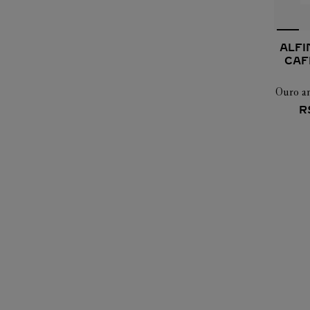
ALFI
CAF
Ouro am
R