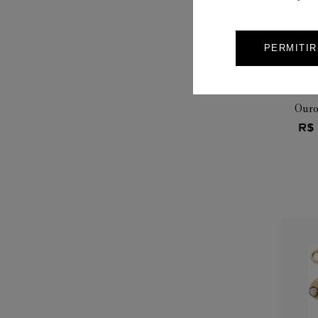
PERMITI
COL
Ouro
R$