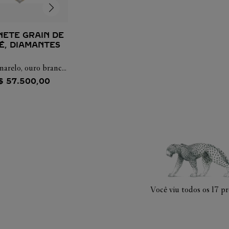
NETE GRAIN DE
É, DIAMANTES
arelo, ouro branco,
diamantes
$
57
.
500
,
00
Você viu todos os
17
pr