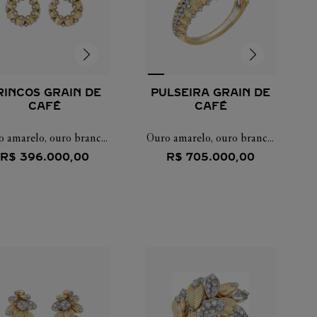
RINCOS GRAIN DE
PULSEIRA GRAIN DE
CAFÉ
CAFÉ
 amarelo, ouro branco,
Ouro amarelo, ouro branco,
diamantes
diamantes
R$
396
.
000
,
00
R$
705
.
000
,
00