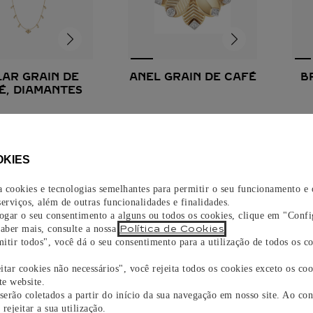
AR GRAIN DE
ANEL GRAIN DE CAFÉ
B
É, DIAMANTES
arelo, ouro branco,
Ouro amarelo, ouro branco,
O
diamantes
diamantes
$
396
.
000
,
00
R$
74
.
000
,
00
OKIES
za cookies e tecnologias semelhantes para permitir o seu funcionamento e
erviços, além de outras funcionalidades e finalidades.
vogar o seu consentimento a alguns ou todos os cookies, clique em "Confi
Política de Cookies
saber mais, consulte a nossa
.
itir todos", você dá o seu consentimento para a utilização de todos os co
itar cookies não necessários", você rejeita todos os cookies exceto os coo
e website.
 serão coletados a partir do início da sua navegação em nosso site. Ao con
rejeitar a sua utilização.