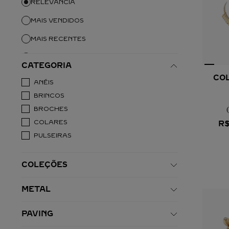
RELEVÂNCIA
MAIS VENDIDOS
MAIS RECENTES
DESCONTO
CATEGORIA
NOME EM ORDEM CRESCENTE
COL
ANÉIS
NOME EM ORDEM DECRESCENTE
BRINCOS
BROCHES
COLARES
R
PULSEIRAS
COLEÇÕES
GRAIN DE CAFÉ
METAL
OURO AMARELO
PAVING