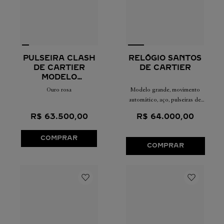
RELÓGIO SANTOS
PULSEIRA CLASH
DE CARTIER
DE CARTIER
MODELO
PEQUENO
Modelo grande, movimento
Ouro rosa
automático, aço, pulseiras de
metal e couro intercambiáveis
R$
64
.
000
,
00
R$
63
.
500
,
00
COMPRAR
COMPRAR