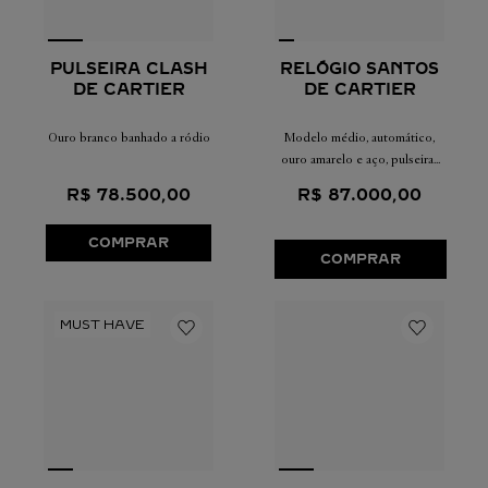
PULSEIRA CLASH
RELÓGIO SANTOS
DE CARTIER
DE CARTIER
Ouro branco banhado a ródio
Modelo médio, automático,
ouro amarelo e aço, pulseiras
em metal e couro
R$
78
.
500
,
00
R$
87
.
000
,
00
intercambiáveis
COMPRAR
COMPRAR