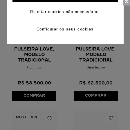
Rejeitar cookies não necessários
Configurar os seus cookies
PULSEIRA LOVE,
PULSEIRA LOVE,
MODELO
MODELO
TRADICIONAL
TRADICIONAL
Ouro rosa
Ouro branco
R$
58
.
500
,
00
R$
62
.
500
,
00
COMPRAR
COMPRAR