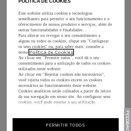
POLÍTICA DE COOKIES
COMPRAR
COMPRAR
Este website utiliza cookies e tecnologias
semelhantes para permitir o seu funcionamento e o
oferecimento de nossos produtos e serviços, além de
outras funcionalidades e finalidades.
Para alterar ou revogar o seu consentimento a
alguns ou todos os cookies, clique em "Configurar
os seus cookies" ou, para saber mais, consulte a
Política de Cookies
nossa
.
Ao clicar em "Permitir todos", você dá o seu
consentimento para a utilização de todos os cookies
RELÓGIO SANTOS
RELÓGIO BALLON
utilizados neste website.
DE CARTIER
BLEU DE CARTIER
Ao clicar em "Rejeitar cookies não necessários",
você rejeita todos os cookies exceto os cookies
Modelo médio, movimento
42 mm, movimento mecânico
necessários ao funcionamento deste website.
automático, aço, pulseiras de
de corda automática, aço
Cookies analíticos serão coletados a partir do início
metal e couro intercambiáveis
da sua navegação em nosso site. Ao configurar seus
R$
58
.
500
,
00
R$
58
.
000
,
00
cookies, você pode rejeitar a sua utilização.
COMPRAR
COMPRAR
PERMITIR TODOS