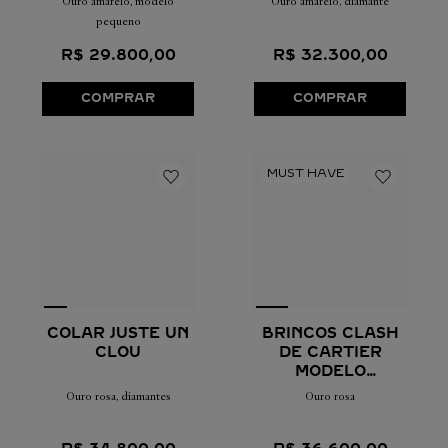
Ouro amarelo, modelo
Ouro amarelo, diamante
pequeno
R$
29
.
800
,
00
R$
32
.
300
,
00
COMPRAR
COMPRAR
COLAR JUSTE UN
BRINCOS CLASH
CLOU
DE CARTIER
MODELO
PEQUENO
Ouro rosa, diamantes
Ouro rosa