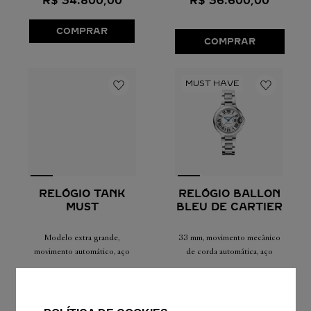
R$
34
.
800
,
00
R$
36
.
600
,
00
COMPRAR
COMPRAR
RELÓGIO BALLON
RELÓGIO TANK
BLEU DE CARTIER
MUST
33 mm, movimento mecânico
Modelo extra grande,
de corda automática, aço
movimento automático, aço
R$
47
.
900
,
00
R$
41
.
400
,
00