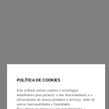
POLÍTICA DE COOKIES
Este website utiliza cookies e tecnologias
semelhantes para permitir o seu funcionamento e o
oferecimento de nossos produtos e serviços, além de
outras funcionalidades e finalidades.
Para alterar ou revogar o seu consentimento a