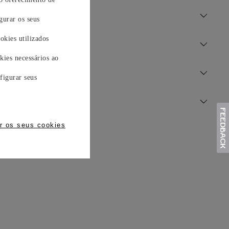
gurar os seus
okies utilizados
NO
kies necessários ao
figurar seus
r os seus cookies