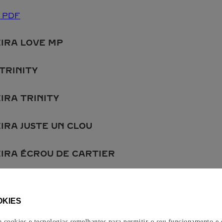
o PDF
IRA LOVE MP
TRINITY
IRA TRINITY
IRA JUSTE UN CLOU
IRA ÉCROU DE CARTIER
IRA CLASH DE CARTIER
OKIES
EIRA PANTHÈRE DE CARTIER
za cookies e tecnologias semelhantes para permitir o seu funcionamento e