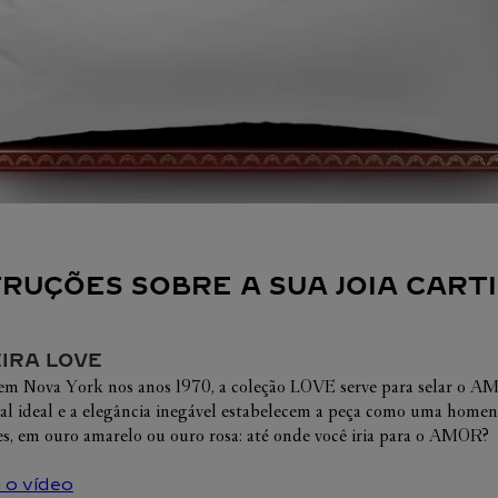
Ver todos os perfumes
CARTIER PHILANTHROPY
NTES
Ver todas as coleções
Veja todas as coleções
Ver todos escrita e papelaria
COMPROMISSO COM AS 
S COLORIDAS
PESSOAS
AS COLEÇÕES 
NENTES
INSPIRE-SE
INSPIRE-SE
INSPIRE-SE
INSPIRE-SE
INSPIRE-SE
ULOS PARA ELE
ÓCULOS PARA ELA
PEQUENOS LUXOS
ÍCONES CART
ELEÇÃO PARA ELE
SELEÇÃO PARA ELA
PRESENTES
PEQUENOS LUX
ELÓGIOS PARA ELA
SELEÇÃO DE RELÓGIOS PARA ELE
NOVIDADES
Í
RESENTES
NOVIDADES
SELEÇÃO DE JÓIAS PARA ELE
ÍCONES CARTI
PRESENTES
NOVIDADES
PEQUENOS LUXOS
ÍCONES CARTIER
TRUÇÕES SOBRE A SUA JOIA CART
IRA LOVE
em Nova York nos anos 1970, a coleção LOVE serve para selar o AMO
al ideal e a elegância inegável estabelecem a peça como uma hom
s, em ouro amarelo ou ouro rosa: até onde você iria para o AMOR?
 o vídeo