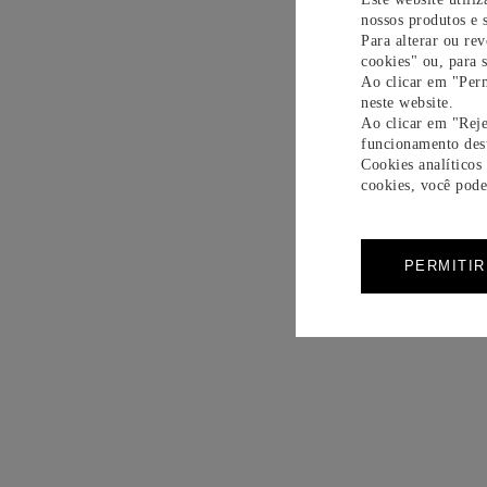
nossos produtos e s
COLA
Para alterar ou re
cookies" ou, para 
Ao clicar em "Perm
PULS
neste website.
Ao clicar em "Reje
funcionamento dest
PULSE
Cookies analíticos
cookies, você pode 
ETINC
PERMITI