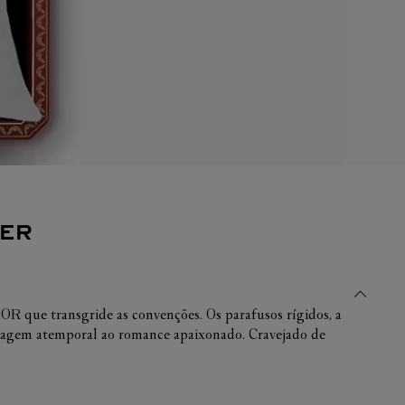
IER
OS
CONES CARTIER
ER
IER
R que transgride as convenções. Os parafusos rígidos, a
enagem atemporal ao romance apaixonado. Cravejado de