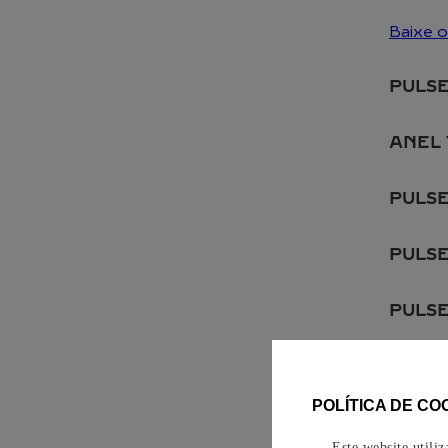
Baixe 
PULSE
ANEL 
PULSE
PULSE
PULSE
PULSE
POLÍTICA DE CO
PULS
Este website utili