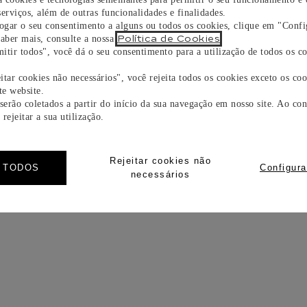
erviços, além de outras funcionalidades e finalidades.
R LOVE TORQUE
vogar o seu consentimento a alguns ou todos os cookies, clique em "Confi
Política de Cookies
saber mais, consulte a nossa
.
itir todos", você dá o seu consentimento para a utilização de todos os co
EIRA PANTHÈRE DE CARTIER, MODELO PEQUE
itar cookies não necessários", você rejeita todos os cookies exceto os coo
e website.
IRA JUSTE UN CLOU, MODELO PEQUENO
 serão coletados a partir do início da sua navegação em nosso site. Ao con
rejeitar a sua utilização.
ELLE DE CARTIER
Rejeitar cookies não
R TODOS
Configura
necessários