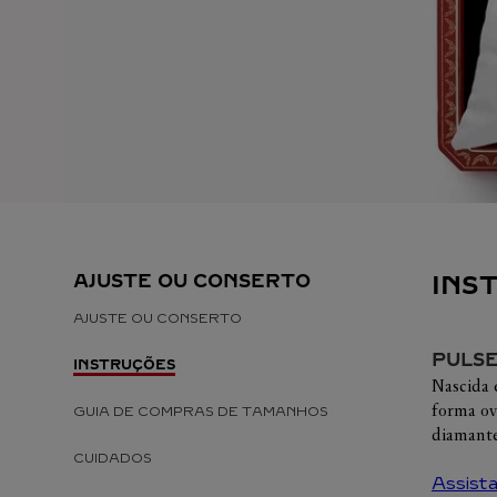
DIAMA
TRINITY
LE VOYAGE RECOMMENCÉ
PEDRA
TODOS OS DESIGNS CARTIER
NATURE SAUVAGE
TODAS 
TODAS AS ÚLTIMAS 
PERMA
COLEÇÕES
ÓC
S
SELEÇÃO DE R
P
AJUSTE OU CONSERTO
INS
AJUSTE OU CONSERTO
PULSE
INSTRUÇÕES
Nascida 
forma ov
GUIA DE COMPRAS DE TAMANHOS
diamante
CUIDADOS
Assista