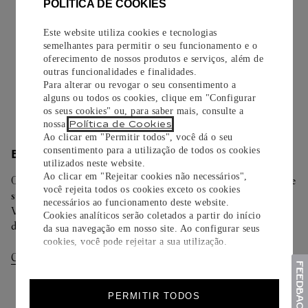
EMBALAGEM PARA PRESENTE
POLÍTICA DE COOKIES
Todos os pedidos de nossa e-Boutique Cartier são
Este website utiliza cookies e tecnologias
cuidadosamente embrulhados para presente e oferecem a
semelhantes para permitir o seu funcionamento e o
opção de adicionar um cartão personalizado.
oferecimento de nossos produtos e serviços, além de
outras funcionalidades e finalidades.
Para alterar ou revogar o seu consentimento a
Saiba mais
alguns ou todos os cookies, clique em "Configurar
os seus cookies" ou, para saber mais, consulte a
Política de Cookies
nossa
.
Ao clicar em "Permitir todos", você dá o seu
consentimento para a utilização de todos os cookies
ENTREGA/DEVOLUÇÃO
utilizados neste website.
Ao clicar em "Rejeitar cookies não necessários",
Oferecemos diferentes opções de entrega. Selecione o envio de
você rejeita todos os cookies exceto os cookies
sua preferência na finalização de seu pedido.
necessários ao funcionamento deste website.
Você pode trocar ou devolver sua criação Cartier em até 30
Cookies analíticos serão coletados a partir do início
dias.
da sua navegação em nosso site. Ao configurar seus
cookies, você pode rejeitar a sua utilização.
Consultar Entregas
Consultar Devoluções
PERMITIR TODOS