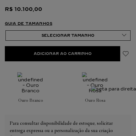
quilates e a quantidade de pedras podem apresentar ligeiras
R$
10
.
100
,
00
variações de uma criação a outra. Caso necessite de
informações adicionais sobre as nossas criações, não hesite em
consultar as nossas equipes de venda.
GUIA DE TAMANHOS
ADICIONAR AO CARRINHO
Ouro Branco
Ouro Rosa
Para consultar disponibilidade de estoque, solicitar
entrega expressa ou a personalização da sua criação