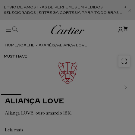
ENVIO DE AMOSTRAS DE PERFUMES EM PEDIDOS
Abr
SELECIONADOS | ENTREGA CORTESIA PARA TODO BRASIL
JOALHERIA
ANÉIS
ALIANÇA LOVE
ALIANÇA LOVE
Aliança LOVE, ouro amarelo 18K.
Em cada uma de suas criações, a Cartier busca sempre
Leia mais
valorizar a harmonia da peça. É por isso que o peso em