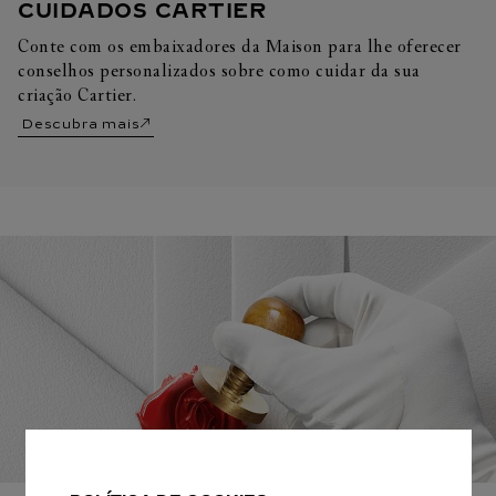
CUIDADOS CARTIER
Conte com os embaixadores da Maison para lhe oferecer
conselhos personalizados sobre como cuidar da sua
criação Cartier.
Descubra mais