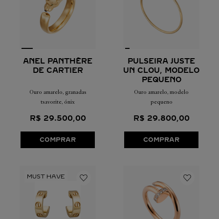
PULSEIRA JUSTE
ANEL PANTHÈRE
UN CLOU, MODELO
DE CARTIER
PEQUENO
Ouro amarelo, modelo
Ouro amarelo, granadas
pequeno
tsavorite, ónix
R$
29
.
800
,
00
R$
29
.
500
,
00
COMPRAR
COMPRAR