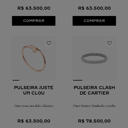
R$
63
.
500
,
00
R$
63
.
500
,
00
COMPRAR
COMPRAR
PULSEIRA CLASH
PULSEIRA JUSTE
DE CARTIER
UN CLOU
Ouro branco banhado a ródio
Ouro rosa, modelo clássico
R$
78
.
500
,
00
R$
63
.
500
,
00