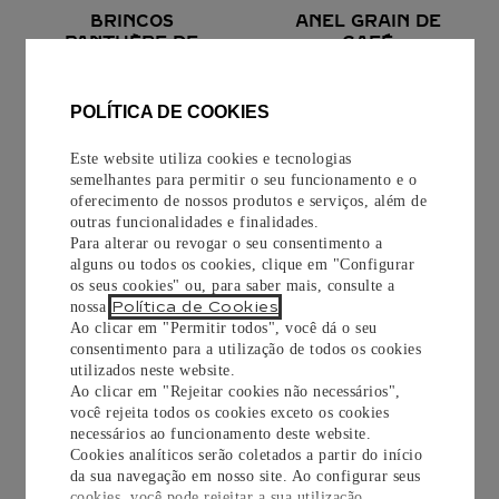
BRINCOS
ANEL GRAIN DE
PANTHÈRE DE
CAFÉ
CARTIER
Ouro amarelo, laca
Ouro amarelo
POLÍTICA DE COOKIES
R$
48
.
400
,
00
R$
56
.
500
,
00
Este website utiliza cookies e tecnologias
semelhantes para permitir o seu funcionamento e o
COMPRAR
oferecimento de nossos produtos e serviços, além de
COMPRAR
outras funcionalidades e finalidades.
Para alterar ou revogar o seu consentimento a
alguns ou todos os cookies, clique em "Configurar
os seus cookies" ou, para saber mais, consulte a
Política de Cookies
nossa
.
Ao clicar em "Permitir todos", você dá o seu
consentimento para a utilização de todos os cookies
utilizados neste website.
Ao clicar em "Rejeitar cookies não necessários",
você rejeita todos os cookies exceto os cookies
necessários ao funcionamento deste website.
Cookies analíticos serão coletados a partir do início
PULSEIRA LOVE,
BRINCOS LOVE
da sua navegação em nosso site. Ao configurar seus
MODELO
cookies, você pode rejeitar a sua utilização.