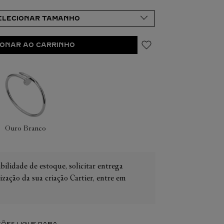
IONAR AO CARRINHO
IER
OS
CONES CARTIER
ER
Ouro Branco
bilidade de estoque, solicitar entrega
ização da sua criação Cartier, entre em
ÕES LIGUE PARA