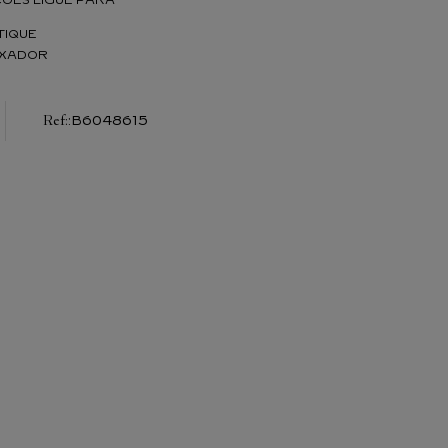
TIQUE
IXADOR
:
B6048615