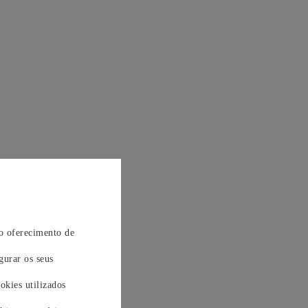
 o oferecimento de
gurar os seus
okies utilizados