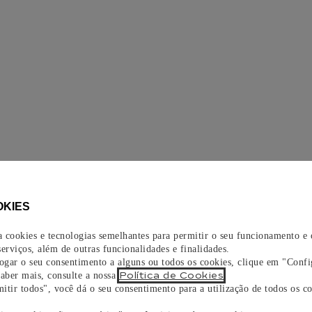
OKIES
za cookies e tecnologias semelhantes para permitir o seu funcionamento e
erviços, além de outras funcionalidades e finalidades.
vogar o seu consentimento a alguns ou todos os cookies, clique em "Confi
Política de Cookies
saber mais, consulte a nossa
.
itir todos", você dá o seu consentimento para a utilização de todos os co