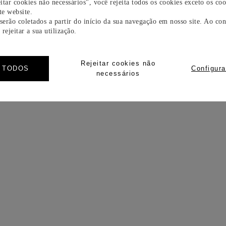
itar cookies não necessários", você rejeita todos os cookies exceto os coo
e website.
 serão coletados a partir do início da sua navegação em nosso site. Ao con
rejeitar a sua utilização.
Rejeitar cookies não
R TODOS
Configura
necessários