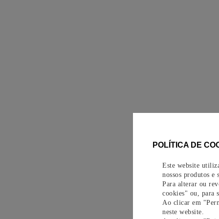
POLÍTICA DE CO
Este website utili
nossos produtos e s
Para alterar ou re
cookies" ou, para 
Ao clicar em "Perm
neste website.