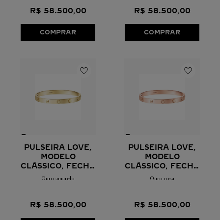
R$
58
.
500
,
00
R$
58
.
500
,
00
COMPRAR
COMPRAR
PULSEIRA LOVE,
PULSEIRA LOVE,
MODELO
MODELO
CLÁSSICO, FECHO
CLÁSSICO, FECHO
COM UM
COM UM
Ouro amarelo
Ouro rosa
PARAFUSO
PARAFUSO
R$
58
.
500
,
00
R$
58
.
500
,
00