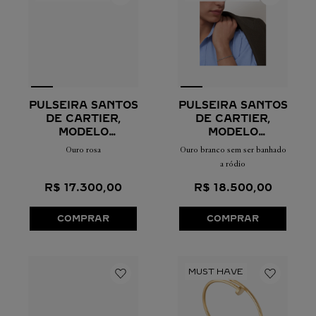
PULSEIRA SANTOS
PULSEIRA SANTOS
DE CARTIER,
DE CARTIER,
MODELO
MODELO
PEQUENO
PEQUENO
Ouro rosa
Ouro branco sem ser banhado
a ródio
R$
17
.
300
,
00
R$
18
.
500
,
00
COMPRAR
COMPRAR