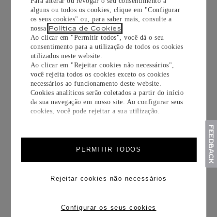
Para alterar ou revogar o seu consentimento a
alguns ou todos os cookies, clique em "Configurar
os seus cookies" ou, para saber mais, consulte a
Política de Cookies
nossa
.
Ao clicar em "Permitir todos", você dá o seu
consentimento para a utilização de todos os cookies
utilizados neste website.
Ao clicar em "Rejeitar cookies não necessários",
você rejeita todos os cookies exceto os cookies
PULSEIRA LOVE
PULSEIRA LOVE,
necessários ao funcionamento deste website.
EM CORRENTE,
Cookies analíticos serão coletados a partir do início
PAVÊ
da sua navegação em nosso site. Ao configurar seus
cookies, você pode rejeitar a sua utilização.
Ouro branco
Ouro branco, diamantes
R$
44
.
600
,
00
R$
44
.
600
,
00
PERMITIR TODOS
COMPRAR
COMPRAR
Rejeitar cookies não necessários
Configurar os seus cookies