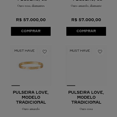
DIAMANTES
DIAMANTES
Ouro rosa, diamantes
Ouro amarelo, diamante
R$
57
.
000
,
00
R$
57
.
000
,
00
COMPRAR
COMPRAR
PULSEIRA LOVE,
PULSEIRA LOVE,
MODELO
MODELO
TRADICIONAL
TRADICIONAL
Ouro amarelo
Ouro rosa