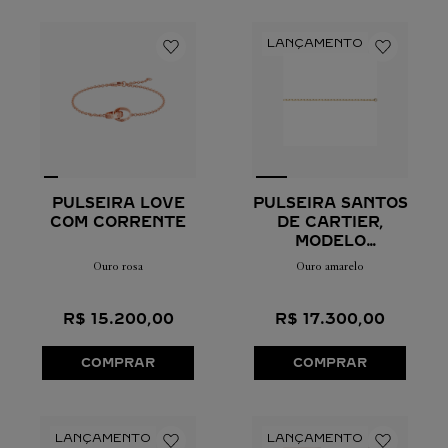
PULSEIRA LOVE
PULSEIRA SANTOS
COM CORRENTE
DE CARTIER,
MODELO
PEQUENO
Ouro rosa
Ouro amarelo
R$
15
.
200
,
00
R$
17
.
300
,
00
COMPRAR
COMPRAR