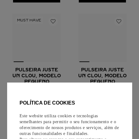
PULSEIRA JUSTE
PULSEIRA JUSTE
UN CLOU, MODELO
UN CLOU, MODELO
PEQUENO
PEQUENO
Ouro amarelo, modelo
Ouro rosa, modelo pequeno,
pequeno, com diamantes
com diamantes
POLÍTICA DE COOKIES
R$
41
.
900
,
00
R$
41
.
900
,
00
Este website utiliza cookies e tecnologias
COMPRAR
COMPRAR
semelhantes para permitir o seu funcionamento e o
oferecimento de nossos produtos e serviços, além de
outras funcionalidades e finalidades.