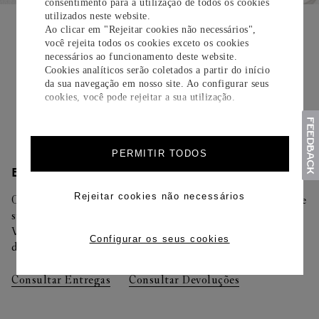
consentimento para a utilização de todos os cookies
EMBALAGEM PARA PRESENTE
utilizados neste website.
Ao clicar em "Rejeitar cookies não necessários",
Todos os pedidos de nossa e-Boutique Cartier são
você rejeita todos os cookies exceto os cookies
cuidadosamente embrulhados para presente e oferecem a
necessários ao funcionamento deste website.
Cookies analíticos serão coletados a partir do início
opção de adicionar um cartão personalizado.
da sua navegação em nosso site. Ao configurar seus
cookies, você pode rejeitar a sua utilização.
Saiba mais
PERMITIR TODOS
ENTREGA/DEVOLUÇÃO
Rejeitar cookies não necessários
Oferecemos diferentes opções de entrega. Selecione o envio de
sua preferência na finalização de seu pedido.
Você pode trocar ou devolver sua criação Cartier em até 30
Configurar os seus cookies
dias.
Consultar Entregas
Consultar Devoluções