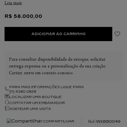
Leia mais
Mostrador prateado guilhochê. Ponteiros em aço forjado em
forma de espada. Vidro de safira. Abertura de calendário às 3
R$
58
.
000
,
00
horas. Pulseira intercambiável em aço. Espessura: 13 mm.
Resistente à água até 3 bars (~30 metros).
ADICIONAR AO CARRINHO
Para consultar disponibilidade de estoque, solicitar
entrega expressa ou a personalização da sua criação
Cartier, entre em contato conosco.
PARA MAIS INFORMAÇÕES LIGUE PARA
(11) 4380 0828
LOCALIZAR UMA BOUTIQUE
CONTATAR UM EMBAIXADOR
AGENDAR UMA VISITA
:
WSBB0049
COMPARTILHAR