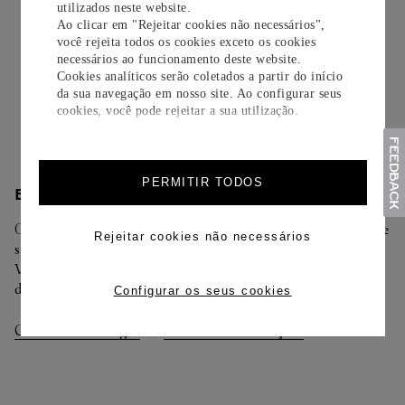
utilizados neste website.
Ao clicar em "Rejeitar cookies não necessários",
Todos os pedidos de nossa e-Boutique Cartier são
você rejeita todos os cookies exceto os cookies
cuidadosamente embrulhados para presente e oferecem a
necessários ao funcionamento deste website.
opção de adicionar um cartão personalizado.
Cookies analíticos serão coletados a partir do início
da sua navegação em nosso site. Ao configurar seus
Saiba mais
cookies, você pode rejeitar a sua utilização.
PERMITIR TODOS
ENTREGA/DEVOLUÇÃO
Oferecemos diferentes opções de entrega. Selecione o envio de
Rejeitar cookies não necessários
sua preferência na finalização de seu pedido.
Você pode trocar ou devolver sua criação Cartier em até 30
dias.
Configurar os seus cookies
Consultar Entregas
Consultar Devoluções