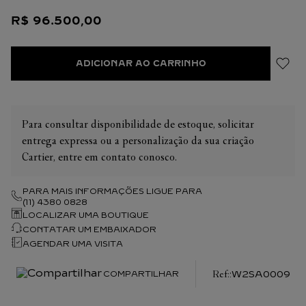
ponteiros em aço forjado em forma de espada, vidro de safira.
R$
96
.
500
,
00
Pulseira em aço com sistema de ajuste “SmartLink”. Segunda
pulseira em couro de bezerro com fivela desdobrável
intercambiável em aço. As duas pulseiras possuem sistema
ADICIONAR AO CARRINHO
intercambiável “QuickSwitch”. Largura da caixa: 39,8 mm,
espessura: 9,08 mm. Resistente à água até 10 bars (~100
metros).
Para consultar disponibilidade de estoque, solicitar
entrega expressa ou a personalização da sua criação
Cartier, entre em contato conosco.
PARA MAIS INFORMAÇÕES LIGUE PARA
(11) 4380 0828
LOCALIZAR UMA BOUTIQUE
CONTATAR UM EMBAIXADOR
AGENDAR UMA VISITA
:
W2SA0009
COMPARTILHAR