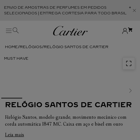
ENVIO DE AMOSTRAS DE PERFUMES EM PEDIDOS
Abr
SELECIONADOS | ENTREGA CORTESIA PARA TODO BRASIL
RELÓGIOS
RELÓGIO SANTOS DE CARTIER
RELÓGIO SANTOS DE CARTIER
Relógio Santos, modelo grande, movimento mecânico com
corda automática 1847 MC. Caixa em aço e bisel em ouro
amarelo 18K, coroa heptagonal ornamentada com um
Leia mais
espinélio sintético facetado, mostrador opalino prateado,