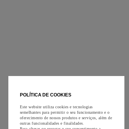
POLÍTICA DE COOKIES
Este website utiliza cookies e tecnologias
semelhantes para permitir o seu funcionamento e o
oferecimento de nossos produtos e serviços, além de
outras funcionalidades e finalidades.
Para alterar ou revogar o seu consentimento a