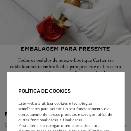
EMBALAGEM PARA PRESENTE
Todos os pedidos de nossa e-Boutique Cartier são
cuidadosamente embrulhados para presente e oferecem a
opção de adicionar um cartão personalizado.
Saiba mais
POLÍTICA DE COOKIES
Este website utiliza cookies e tecnologias
semelhantes para permitir o seu funcionamento e o
ENTREGA/DEVOLUÇÃO
oferecimento de nossos produtos e serviços, além de
outras funcionalidades e finalidades.
Oferecemos diferentes opções de entrega. Selecione o envio de
Para alterar ou revogar o seu consentimento a