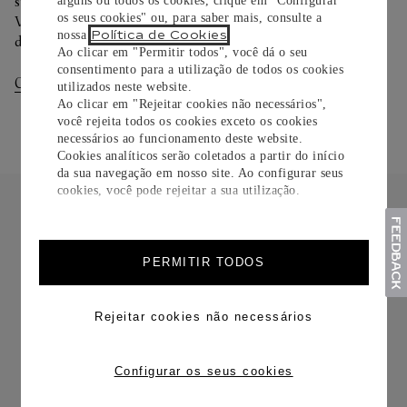
sua preferência na finalização de seu pedido.
alguns ou todos os cookies, clique em "Configurar
os seus cookies" ou, para saber mais, consulte a
Você pode trocar ou devolver sua criação Cartier em até 30
Política de Cookies
nossa
.
dias.
Ao clicar em "Permitir todos", você dá o seu
consentimento para a utilização de todos os cookies
Consultar Entregas
Consultar Devoluções
utilizados neste website.
Ao clicar em "Rejeitar cookies não necessários",
você rejeita todos os cookies exceto os cookies
necessários ao funcionamento deste website.
Cookies analíticos serão coletados a partir do início
da sua navegação em nosso site. Ao configurar seus
cookies, você pode rejeitar a sua utilização.
PERMITIR TODOS
FRETE CORTESIA
Rejeitar cookies não necessários
Configurar os seus cookies