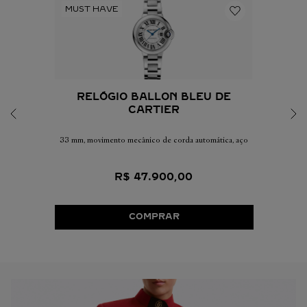
RELÓGIO BALLON BLEU DE
CARTIER
33 mm, movimento mecânico de corda automática, aço
R$
47
.
900
,
00
COMPRAR