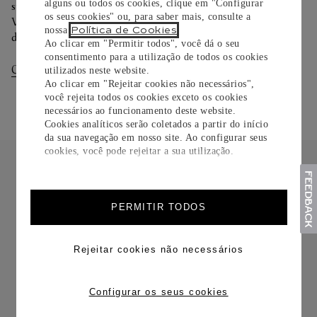
alguns ou todos os cookies, clique em "Configurar
sua preferência na finalização de seu pedido.
os seus cookies" ou, para saber mais, consulte a
Você pode trocar ou devolver sua criação Cartier em até 30
Política de Cookies
nossa
.
dias.
Ao clicar em "Permitir todos", você dá o seu
consentimento para a utilização de todos os cookies
Consultar Entregas
Consultar Devoluções
utilizados neste website.
Ao clicar em "Rejeitar cookies não necessários",
você rejeita todos os cookies exceto os cookies
necessários ao funcionamento deste website.
Cookies analíticos serão coletados a partir do início
da sua navegação em nosso site. Ao configurar seus
cookies, você pode rejeitar a sua utilização.
PERMITIR TODOS
FRETE CORTESIA
Rejeitar cookies não necessários
Configurar os seus cookies