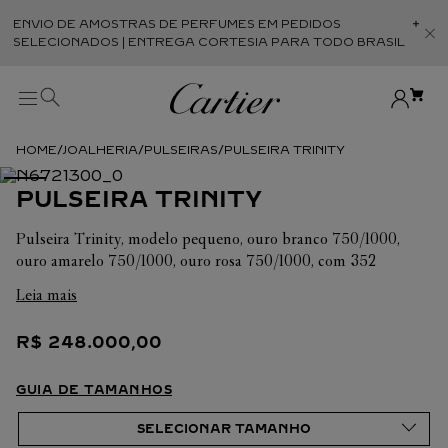
ENVIO DE AMOSTRAS DE PERFUMES EM PEDIDOS
Abr
SELECIONADOS | ENTREGA CORTESIA PARA TODO BRASIL
JOALHERIA
PULSEIRAS
PULSEIRA TRINITY
PULSEIRA TRINITY
Pulseira Trinity, modelo pequeno, ouro branco 750/1000,
ouro amarelo 750/1000, ouro rosa 750/1000, com 352
diamantes totalizando 1,56 quilates (para tamanho 17).
Leia mais
R$
248
.
000
,
00
GUIA DE TAMANHOS