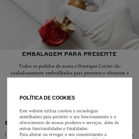
EMBALAGEM PARA PRESENTE
Todos os pedidos de nossa e-Boutique Cartier são
cuidadosamente embrulhados para presente e oferecem a
opção de adicionar um cartão personalizado.
Saiba mais
POLÍTICA DE COOKIES
Este website utiliza cookies e tecnologias
semelhantes para permitir o seu funcionamento e o
ENTREGA/DEVOLUÇÃO
oferecimento de nossos produtos e serviços, além de
outras funcionalidades e finalidades.
Oferecemos diferentes opções de entrega. Selecione o envio de
Para alterar ou revogar o seu consentimento a