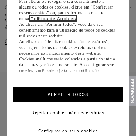
Para alterar ou revogar o seu consentimento a
Oferecemos diferentes opções de entrega. Selecione o envio de
alguns ou todos os cookies, clique em "Configurar
os seus cookies" ou, para saber mais, consulte a
sua preferência na finalização de seu pedido.
Política de Cookies
nossa
.
Você pode trocar ou devolver sua criação Cartier em até 30
Ao clicar em "Permitir todos", você dá o seu
dias.
consentimento para a utilização de todos os cookies
utilizados neste website.
Consultar Entregas
Consultar Devoluções
Ao clicar em "Rejeitar cookies não necessários",
você rejeita todos os cookies exceto os cookies
necessários ao funcionamento deste website.
Cookies analíticos serão coletados a partir do início
da sua navegação em nosso site. Ao configurar seus
cookies, você pode rejeitar a sua utilização.
PERMITIR TODOS
FRETE CORTESIA
Rejeitar cookies não necessários
Configurar os seus cookies