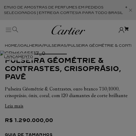
ENVIO DE AMOSTRAS DE PERFUMES EM PEDIDOS
Abr
SELECIONADOS | ENTREGA CORTESIA PARA TODO BRASIL
JOALHERIA
PULSEIRAS
PULSEIRA GÉOMÉTRIE & CONTRA
PULSEIRA GÉOMÉTRIE &
CONTRASTES, CRISOPRÁSIO,
PAVÊ
Pulseira Géométrie & Contrastes, ouro branco 750/1000,
crisoprásio, ónix, coral, com 120 diamantes de corte brilhante
totalizando 9,47 quilates. Largura: 29,7 mm (para tamanho
Leia mais
17).
R$
1
.
290
.
000
,
00
GUIA DE TAMANHOS