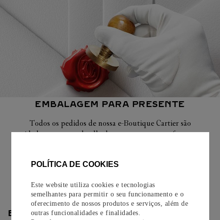
EMBALAGEM PARA PRESENTE
Todos os pedidos de nossa e-Boutique Cartier são
cuidadosamente embrulhados para presente e oferecem a
opção de adicionar um cartão personalizado.
POLÍTICA DE COOKIES
Saiba mais
Este website utiliza cookies e tecnologias
semelhantes para permitir o seu funcionamento e o
oferecimento de nossos produtos e serviços, além de
ENTREGA/DEVOLUÇÃO
outras funcionalidades e finalidades.