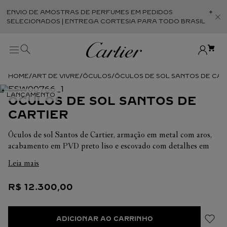
ENVIO DE AMOSTRAS DE PERFUMES EM PEDIDOS
Abr
SELECIONADOS | ENTREGA CORTESIA PARA TODO BRASIL
ART DE VIVRE
ÓCULOS
ÓCULOS DE SOL SANTOS DE CAR
ÓCULOS DE SOL SANTOS DE
CARTIER
Óculos de sol Santos de Cartier, armação em metal com aros,
acabamento em PVD preto liso e escovado com detalhes em
platina escovada, forma retangular e lentes pretas. Dimensões:
Leia mais
Lentes: 58 mm. Ponte: 17 mm. Hastes: 140 mm.
R$
12
.
300
,
00
ADICIONAR AO CARRINHO