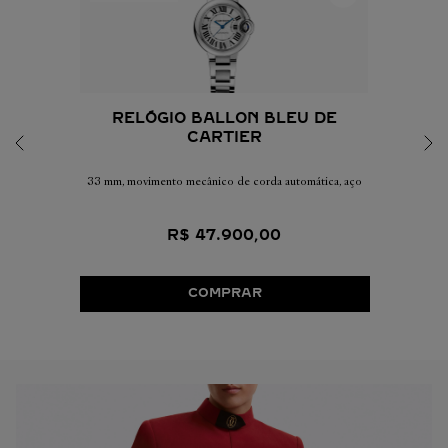
RELÓGIO BALLON BLEU DE
CARTIER
33 mm, movimento mecânico de corda automática, aço
R$
47
.
900
,
00
COMPRAR