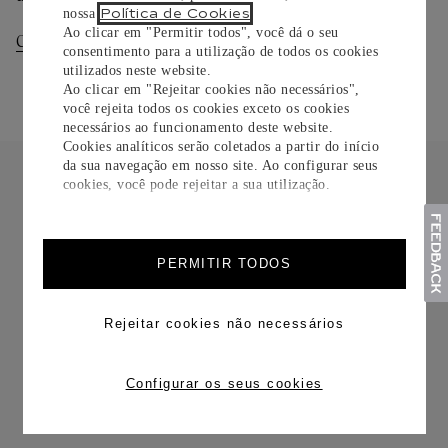
Política de Cookies
nossa
.
Ao clicar em "Permitir todos", você dá o seu
Consultar Entregas
Consultar Devoluções
consentimento para a utilização de todos os cookies
utilizados neste website.
Ao clicar em "Rejeitar cookies não necessários",
você rejeita todos os cookies exceto os cookies
necessários ao funcionamento deste website.
Cookies analíticos serão coletados a partir do início
da sua navegação em nosso site. Ao configurar seus
cookies, você pode rejeitar a sua utilização.
FRETE CORTESIA
PERMITIR TODOS
Rejeitar cookies não necessários
Configurar os seus cookies
TROCAS E DEVOLUÇÕES