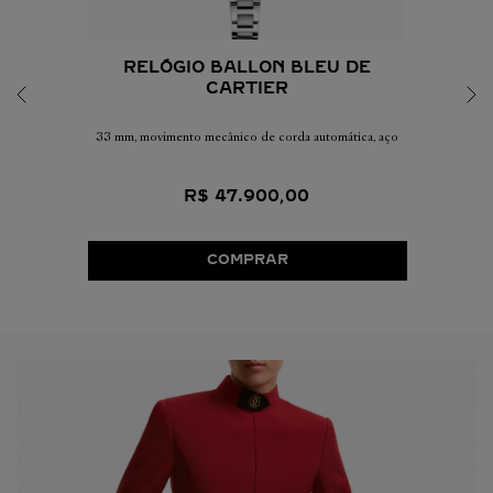
RELÓGIO BALLON BLEU DE
CARTIER
33 mm, movimento mecânico de corda automática, aço
R$
47
.
900
,
00
COMPRAR