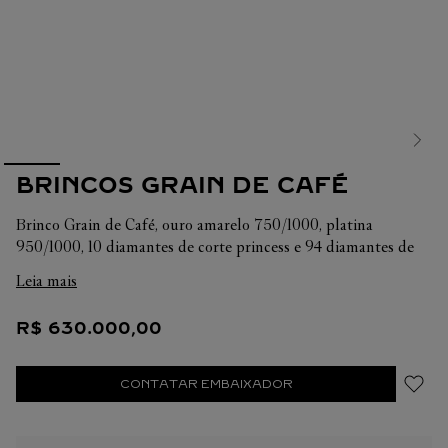
BRINCOS GRAIN DE CAFÉ
Brinco Grain de Café, ouro amarelo 750/1000, platina
950/1000, 10 diamantes de corte princess e 94 diamantes de
corte brilhante totalizando 2,35 quilates.
Leia mais
R$
630
.
000
,
00
CONTATAR EMBAIXADOR