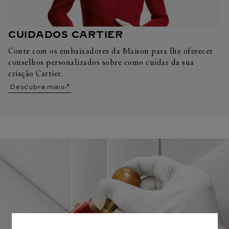
CUIDADOS CARTIER
Conte com os embaixadores da Maison para lhe oferecer
conselhos personalizados sobre como cuidar da sua
criação Cartier.
Descubra mais