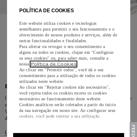
POLÍTICA DE COOKIES
EMBALAGEM PARA PRESENTE
Este website utiliza cookies e tecnologias
semelhantes para permitir o seu funcionamento e o
Todos os pedidos de nossa e-Boutique Cartier são
oferecimento de nossos produtos e serviços, além de
cuidadosamente embrulhados para presente e oferecem a
outras funcionalidades e finalidades.
opção de adicionar um cartão personalizado.
Para alterar ou revogar o seu consentimento a
alguns ou todos os cookies, clique em "Configurar
Saiba mais
os seus cookies" ou, para saber mais, consulte a
Política de Cookies
nossa
.
Ao clicar em "Permitir todos", você dá o seu
consentimento para a utilização de todos os cookies
utilizados neste website.
ENTREGA/DEVOLUÇÃO
Ao clicar em "Rejeitar cookies não necessários",
você rejeita todos os cookies exceto os cookies
Oferecemos diferentes opções de entrega. Selecione o envio de
necessários ao funcionamento deste website.
sua preferência na finalização de seu pedido.
Cookies analíticos serão coletados a partir do início
da sua navegação em nosso site. Ao configurar seus
Você pode trocar ou devolver sua criação Cartier em até 30
cookies, você pode rejeitar a sua utilização.
dias.
Consultar Entregas
Consultar Devoluções