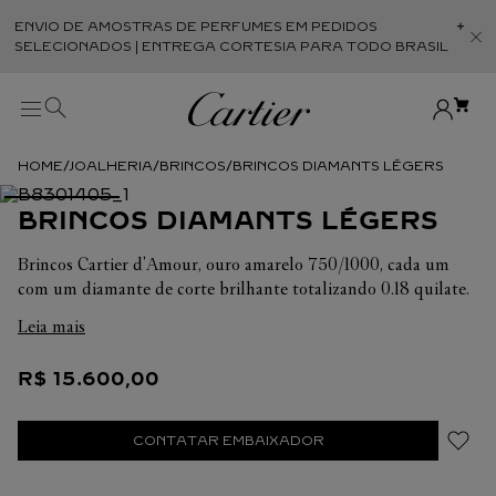
ENVIO DE AMOSTRAS DE PERFUMES EM PEDIDOS
Abr
SELECIONADOS | ENTREGA CORTESIA PARA TODO BRASIL
JOALHERIA
BRINCOS
BRINCOS DIAMANTS LÉGERS
BRINCOS DIAMANTS LÉGERS
Brincos Cartier d'Amour, ouro amarelo 750/1000, cada um
com um diamante de corte brilhante totalizando 0.18 quilate.
Diâmetro do padrão: 4,5 mm. Espessura: 2,45 mm.
Leia mais
R$
15
.
600
,
00
CONTATAR EMBAIXADOR