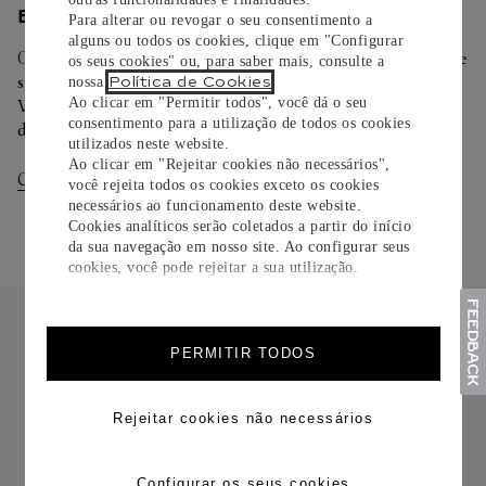
ENTREGA/DEVOLUÇÃO
Para alterar ou revogar o seu consentimento a
alguns ou todos os cookies, clique em "Configurar
Oferecemos diferentes opções de entrega. Selecione o envio de
os seus cookies" ou, para saber mais, consulte a
sua preferência na finalização de seu pedido.
Política de Cookies
nossa
.
Ao clicar em "Permitir todos", você dá o seu
Você pode trocar ou devolver sua criação Cartier em até 30
consentimento para a utilização de todos os cookies
dias.
utilizados neste website.
Ao clicar em "Rejeitar cookies não necessários",
Consultar Entregas
Consultar Devoluções
você rejeita todos os cookies exceto os cookies
necessários ao funcionamento deste website.
Cookies analíticos serão coletados a partir do início
da sua navegação em nosso site. Ao configurar seus
cookies, você pode rejeitar a sua utilização.
PERMITIR TODOS
FRETE CORTESIA
Rejeitar cookies não necessários
Configurar os seus cookies