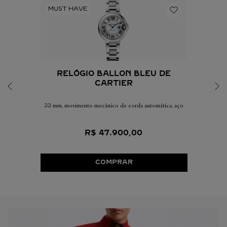
RELÓGIO BALLON BLEU DE
CARTIER
33 mm, movimento mecânico de corda automática, aço
R$
47
.
900
,
00
COMPRAR