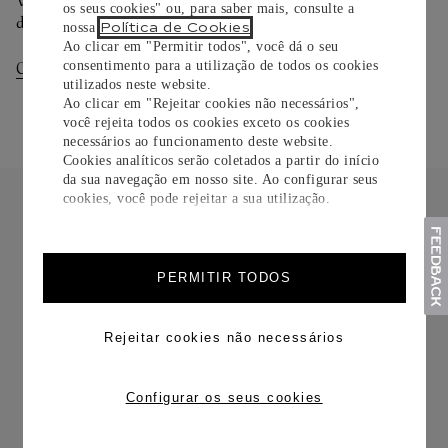
Você pode trocar ou devolver sua criação Cartier em até 30
os seus cookies" ou, para saber mais, consulte a
dias.
Política de Cookies
nossa
.
Ao clicar em "Permitir todos", você dá o seu
consentimento para a utilização de todos os cookies
Consultar Entregas
Consultar Devoluções
utilizados neste website.
Ao clicar em "Rejeitar cookies não necessários",
você rejeita todos os cookies exceto os cookies
necessários ao funcionamento deste website.
Cookies analíticos serão coletados a partir do início
da sua navegação em nosso site. Ao configurar seus
cookies, você pode rejeitar a sua utilização.
PERMITIR TODOS
FRETE CORTESIA
Rejeitar cookies não necessários
Configurar os seus cookies
TROCAS E DEVOLUÇÕES