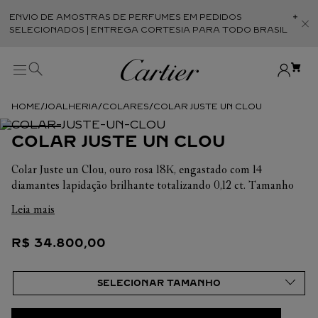
ENVIO DE AMOSTRAS DE PERFUMES EM PEDIDOS
Abr
SELECIONADOS | ENTREGA CORTESIA PARA TODO BRASIL
JOALHERIA
COLARES
COLAR JUSTE UN CLOU
COLAR JUSTE UN CLOU
Colar Juste un Clou, ouro rosa 18K, engastado com 14
diamantes lapidação brilhante totalizando 0,12 ct. Tamanho
Único
Leia mais
Em cada uma de suas criações, a Cartier busca sempre
R$
34
.
800
,
00
valorizar a harmonia da peça. É por isso que o peso em
quilates e a quantidade de pedras podem apresentar ligeiras
variações de uma criação a outra. Caso necessite de
informações adicionais sobre as nossas criações, não hesite em
consultar as nossas equipes de venda. Tamanho Único