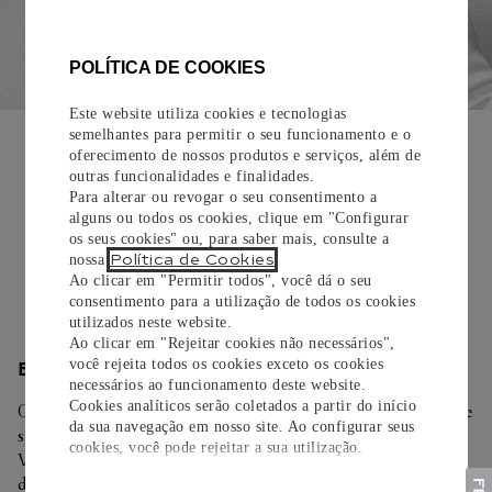
POLÍTICA DE COOKIES
Este website utiliza cookies e tecnologias
EMBALAGEM PARA PRESENTE
semelhantes para permitir o seu funcionamento e o
oferecimento de nossos produtos e serviços, além de
Todos os pedidos de nossa e-Boutique Cartier são
outras funcionalidades e finalidades.
cuidadosamente embrulhados para presente e oferecem a
Para alterar ou revogar o seu consentimento a
opção de adicionar um cartão personalizado.
alguns ou todos os cookies, clique em "Configurar
os seus cookies" ou, para saber mais, consulte a
Política de Cookies
nossa
.
Saiba mais
Ao clicar em "Permitir todos", você dá o seu
consentimento para a utilização de todos os cookies
utilizados neste website.
Ao clicar em "Rejeitar cookies não necessários",
você rejeita todos os cookies exceto os cookies
ENTREGA/DEVOLUÇÃO
necessários ao funcionamento deste website.
Cookies analíticos serão coletados a partir do início
Oferecemos diferentes opções de entrega. Selecione o envio de
da sua navegação em nosso site. Ao configurar seus
sua preferência na finalização de seu pedido.
cookies, você pode rejeitar a sua utilização.
Você pode trocar ou devolver sua criação Cartier em até 30
dias.