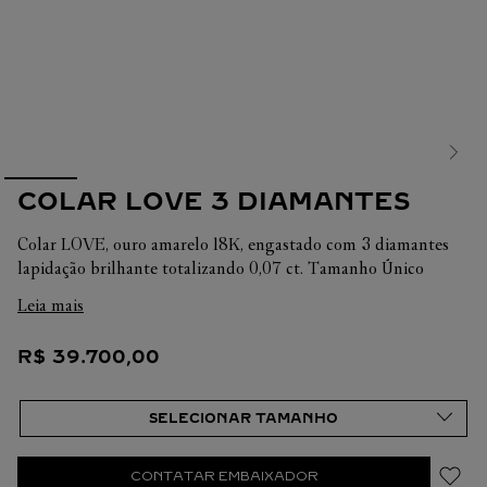
COLAR LOVE 3 DIAMANTES
Colar LOVE, ouro amarelo 18K, engastado com 3 diamantes
lapidação brilhante totalizando 0,07 ct. Tamanho Único
Leia mais
Em cada uma de suas criações, a Cartier busca sempre
valorizar a harmonia da peça. É por isso que o peso em
R$
39
.
700
,
00
quilates e a quantidade de pedras podem apresentar ligeiras
variações de uma criação a outra. Caso necessite de
informações adicionais sobre as nossas criações, não hesite em
consultar as nossas equipes de venda. Tamanho Único
CONTATAR EMBAIXADOR