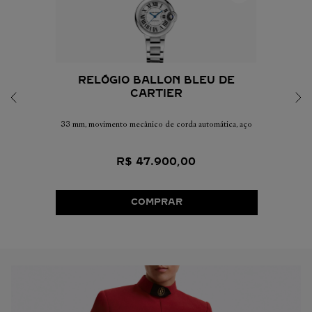
RELÓGIO BALLON BLEU DE
CARTIER
33 mm, movimento mecânico de corda automática, aço
R$
47
.
900
,
00
COMPRAR