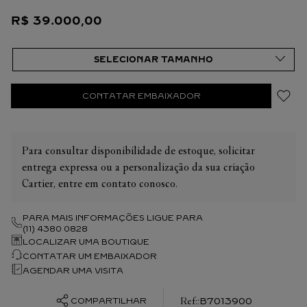
valorizar a harmonia da peça. É por isso que o peso em
R$
39
.
000
,
00
quilates e a quantidade de pedras podem apresentar ligeiras
variações de uma criação a outra. Caso necessite de
informações adicionais sobre as nossas criações, não hesite em
consultar as nossas equipes de venda. Tamanho Único
CONTATAR EMBAIXADOR
Para consultar disponibilidade de estoque, solicitar
entrega expressa ou a personalização da sua criação
Cartier, entre em contato conosco.
PARA MAIS INFORMAÇÕES LIGUE PARA
(11) 4380 0828
LOCALIZAR UMA BOUTIQUE
CONTATAR UM EMBAIXADOR
AGENDAR UMA VISITA
:
B7013900
COMPARTILHAR