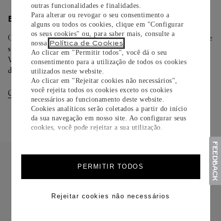
outras funcionalidades e finalidades.
Para alterar ou revogar o seu consentimento a
ENTREGA/DEVOLUÇÃO
alguns ou todos os cookies, clique em "Configurar
os seus cookies" ou, para saber mais, consulte a
Oferecemos diferentes opções de entrega. Selecione o envio de
Política de Cookies
nossa
.
sua preferência na finalização de seu pedido.
Ao clicar em "Permitir todos", você dá o seu
Você pode trocar ou devolver sua criação Cartier em até 30
consentimento para a utilização de todos os cookies
dias.
utilizados neste website.
Ao clicar em "Rejeitar cookies não necessários",
você rejeita todos os cookies exceto os cookies
Consultar Entregas
Consultar Devoluções
necessários ao funcionamento deste website.
Cookies analíticos serão coletados a partir do início
da sua navegação em nosso site. Ao configurar seus
cookies, você pode rejeitar a sua utilização.
PERMITIR TODOS
Rejeitar cookies não necessários
FRETE CORTESIA