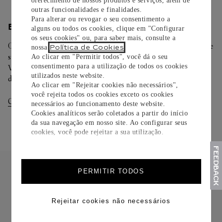
oferecimento de nossos produtos e serviços, além de
outras funcionalidades e finalidades.
Para alterar ou revogar o seu consentimento a
ENTREGA/DEVOLUÇÃO
alguns ou todos os cookies, clique em "Configurar
os seus cookies" ou, para saber mais, consulte a
Oferecemos diferentes opções de entrega. Selecione o envio de
Política de Cookies
nossa
.
sua preferência na finalização de seu pedido.
Ao clicar em "Permitir todos", você dá o seu
consentimento para a utilização de todos os cookies
Você pode trocar ou devolver sua criação Cartier em até 30
utilizados neste website.
dias.
Ao clicar em "Rejeitar cookies não necessários",
você rejeita todos os cookies exceto os cookies
Consultar Entregas
Consultar Devoluções
necessários ao funcionamento deste website.
Cookies analíticos serão coletados a partir do início
da sua navegação em nosso site. Ao configurar seus
cookies, você pode rejeitar a sua utilização.
PERMITIR TODOS
Rejeitar cookies não necessários
FRETE CORTESIA