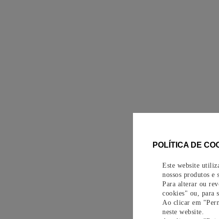
POLÍTICA DE CO
Este website utili
nossos produtos e s
Para alterar ou re
cookies" ou, para 
Ao clicar em "Perm
neste website.