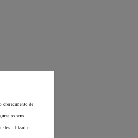
 o oferecimento de
gurar os seus
okies utilizados