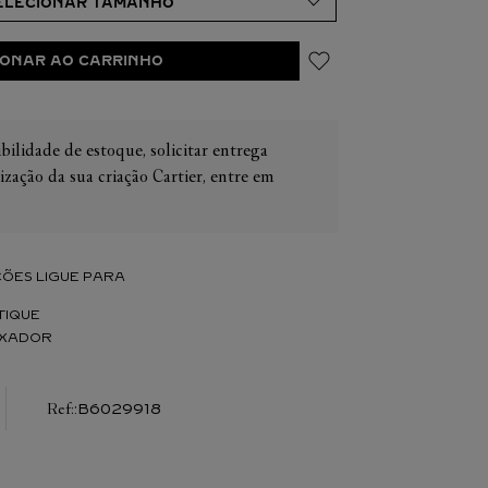
IONAR AO CARRINHO
bilidade de estoque, solicitar entrega
IER
OS
ização da sua criação Cartier, entre em
CONES CARTIER
ER
ÕES LIGUE PARA
TIQUE
IXADOR
:
B6029918