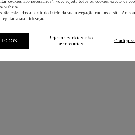
itar cookies não necessários", você rejeita todos os cookies exceto os coo
e website.
 serão coletados a partir do início da sua navegação em nosso site. Ao con
rejeitar a sua utilização.
Rejeitar cookies não
R TODOS
Configura
necessários