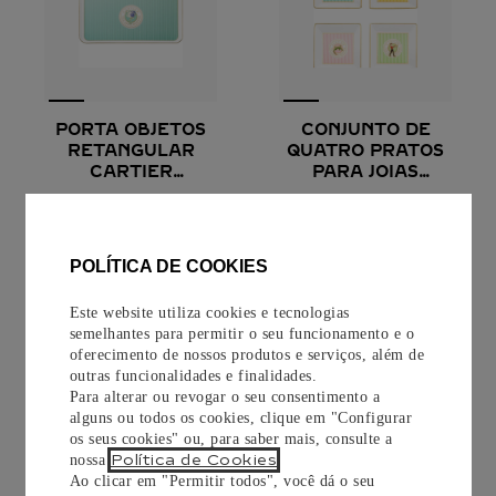
PORTA OBJETOS
CONJUNTO DE
RETANGULAR
QUATRO PRATOS
CARTIER
PARA JOIAS
CHARACTERS
CARTIER
Porcelana, modelo grande
Porcelana
CHARACTERS
R$
4
.
350
,
00
R$
4
.
700
,
00
POLÍTICA DE COOKIES
Este website utiliza cookies e tecnologias
SAIBA MAIS
SAIBA MAIS
semelhantes para permitir o seu funcionamento e o
oferecimento de nossos produtos e serviços, além de
outras funcionalidades e finalidades.
Para alterar ou revogar o seu consentimento a
alguns ou todos os cookies, clique em "Configurar
os seus cookies" ou, para saber mais, consulte a
Política de Cookies
nossa
.
Ao clicar em "Permitir todos", você dá o seu