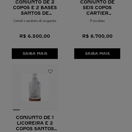
CONJUNTO DE 2
CONJUNTO DE
COPOS E 2 BASES
SEIS COPOS
SANTOS DE
CARTIER
CARTIER
CHARACTERS
Cristal e madeira de nogueira
Porcelana
R$
6
.
500
,
00
R$
6
.
700
,
00
SAIBA MAIS
SAIBA MAIS
CONJUNTO DE 1
LICOREIRA E 2
COPOS SANTOS