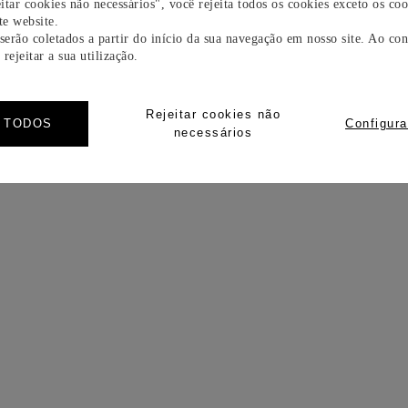
itar cookies não necessários", você rejeita todos os cookies exceto os coo
e website.
 serão coletados a partir do início da sua navegação em nosso site. Ao con
rejeitar a sua utilização.
Rejeitar cookies não
R TODOS
Configura
necessários