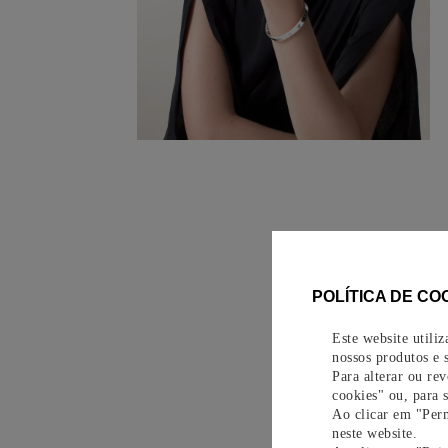
POLÍTICA DE CO
Este website utili
nossos produtos e s
Para alterar ou re
cookies" ou, para 
Ao clicar em "Perm
neste website.