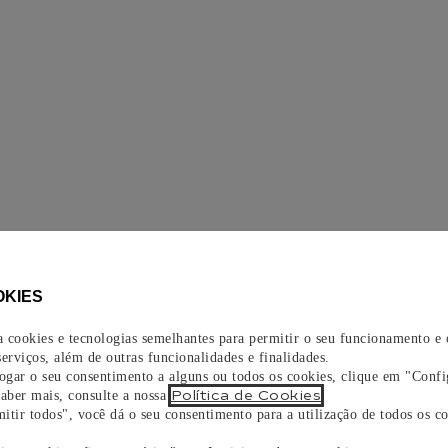
OKIES
za cookies e tecnologias semelhantes para permitir o seu funcionamento e
erviços, além de outras funcionalidades e finalidades.
vogar o seu consentimento a alguns ou todos os cookies, clique em "Confi
Política de Cookies
saber mais, consulte a nossa
.
itir todos", você dá o seu consentimento para a utilização de todos os co