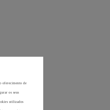
 o oferecimento de
gurar os seus
okies utilizados