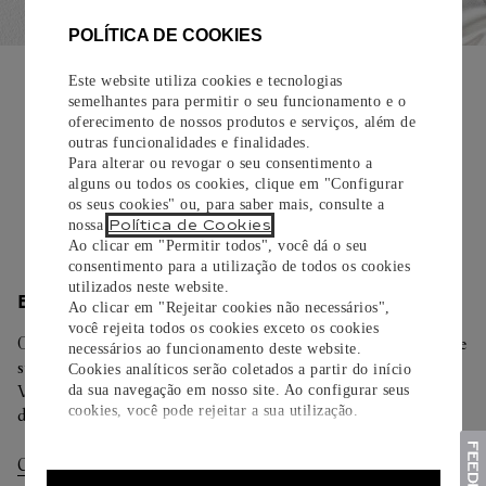
POLÍTICA DE COOKIES
EMBALAGEM PARA PRESENTE
Este website utiliza cookies e tecnologias
Todos os pedidos de nossa e-Boutique Cartier são
semelhantes para permitir o seu funcionamento e o
oferecimento de nossos produtos e serviços, além de
cuidadosamente embrulhados para presente e oferecem a
outras funcionalidades e finalidades.
opção de adicionar um cartão personalizado.
Para alterar ou revogar o seu consentimento a
alguns ou todos os cookies, clique em "Configurar
Saiba mais
os seus cookies" ou, para saber mais, consulte a
Política de Cookies
nossa
.
Ao clicar em "Permitir todos", você dá o seu
consentimento para a utilização de todos os cookies
utilizados neste website.
ENTREGA/DEVOLUÇÃO
Ao clicar em "Rejeitar cookies não necessários",
você rejeita todos os cookies exceto os cookies
Oferecemos diferentes opções de entrega. Selecione o envio de
necessários ao funcionamento deste website.
sua preferência na finalização de seu pedido.
Cookies analíticos serão coletados a partir do início
Você pode trocar ou devolver sua criação Cartier em até 30
da sua navegação em nosso site. Ao configurar seus
cookies, você pode rejeitar a sua utilização.
dias.
Consultar Entregas
Consultar Devoluções