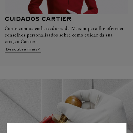
CUIDADOS CARTIER
Conte com os embaixadores da Maison para lhe oferecer
conselhos personalizados sobre como cuidar da sua
criação Cartier.
Descubra mais