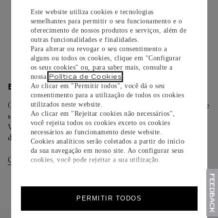
cuidadosamente embrulhados para presente e oferecem a
Este website utiliza cookies e tecnologias
opção de adicionar um cartão personalizado.
semelhantes para permitir o seu funcionamento e o
oferecimento de nossos produtos e serviços, além de
outras funcionalidades e finalidades.
Saiba mais
Para alterar ou revogar o seu consentimento a
alguns ou todos os cookies, clique em "Configurar
os seus cookies" ou, para saber mais, consulte a
Política de Cookies
nossa
.
Ao clicar em "Permitir todos", você dá o seu
ENTREGA/DEVOLUÇÃO
consentimento para a utilização de todos os cookies
utilizados neste website.
Oferecemos diferentes opções de entrega. Selecione o envio de
Ao clicar em "Rejeitar cookies não necessários",
sua preferência na finalização de seu pedido.
você rejeita todos os cookies exceto os cookies
Você pode trocar ou devolver sua criação Cartier em até 30
necessários ao funcionamento deste website.
dias.
Cookies analíticos serão coletados a partir do início
da sua navegação em nosso site. Ao configurar seus
Consultar Entregas
Consultar Devoluções
cookies, você pode rejeitar a sua utilização.
PERMITIR TODOS