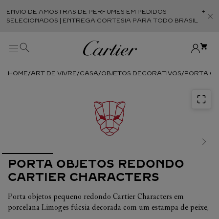
ENVIO DE AMOSTRAS DE PERFUMES EM PEDIDOS
Abr
SELECIONADOS | ENTREGA CORTESIA PARA TODO BRASIL
ART DE VIVRE
CASA
OBJETOS DECORATIVOS
PORTA OB
PORTA OBJETOS REDONDO
CARTIER CHARACTERS
Porta objetos pequeno redondo Cartier Characters em
porcelana Limoges fúcsia decorada com um estampa de peixe,
base forrada a camurça de couro de cabra. Dimensões: P 14 x A