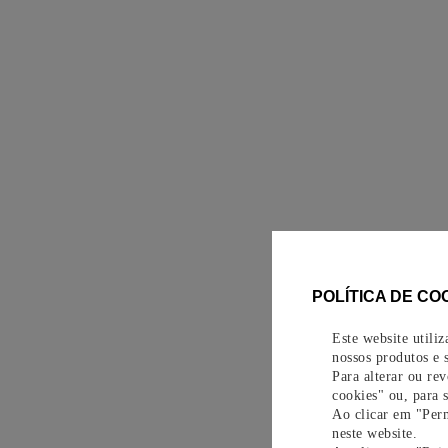
POLÍTICA DE CO
Este website utili
nossos produtos e s
Para alterar ou re
cookies" ou, para 
Ao clicar em "Perm
neste website.