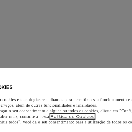
OKIES
za cookies e tecnologias semelhantes para permitir o seu funcionamento e
erviços, além de outras funcionalidades e finalidades.
vogar o seu consentimento a alguns ou todos os cookies, clique em "Confi
Política de Cookies
saber mais, consulte a nossa
.
itir todos", você dá o seu consentimento para a utilização de todos os co