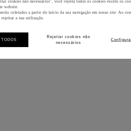
itar cookies não necessários", você rejeita todos os cookies exceto os coo
e website.
 serão coletados a partir do início da sua navegação em nosso site. Ao con
rejeitar a sua utilização.
Rejeitar cookies não
R TODOS
Configura
necessários