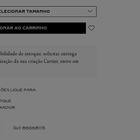
IONAR AO CARRINHO
IER
OS
bilidade de estoque, solicitar entrega
CONES CARTIER
ER
ização da sua criação Cartier, entre em
ÕES LIGUE PARA
TIQUE
IXADOR
:
B6068115