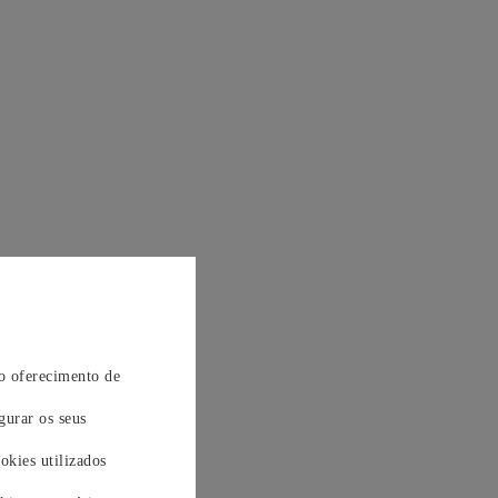
 o oferecimento de
gurar os seus
okies utilizados