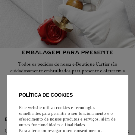
EMBALAGEM PARA PRESENTE
Todos os pedidos de nossa e-Boutique Cartier são
cuidadosamente embrulhados para presente e oferecem a
opção de adicionar um cartão personalizado.
Saiba mais
POLÍTICA DE COOKIES
Este website utiliza cookies e tecnologias
semelhantes para permitir o seu funcionamento e o
ENTREGA/DEVOLUÇÃO
oferecimento de nossos produtos e serviços, além de
outras funcionalidades e finalidades.
Oferecemos diferentes opções de entrega. Selecione o envio de
Para alterar ou revogar o seu consentimento a