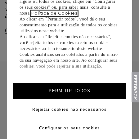
alguns ou todos os cookies, clique em "Configurar
sua preferência na finalização de seu pedido.
os seus cookies" ou, para saber mais, consulte a
Você pode trocar ou devolver sua criação Cartier em até 30
Política de Cookies
nossa
.
dias.
Ao clicar em "Permitir todos", você dá o seu
consentimento para a utilização de todos os cookies
Consultar Entregas
Consultar Devoluções
utilizados neste website.
Ao clicar em "Rejeitar cookies não necessários",
você rejeita todos os cookies exceto os cookies
necessários ao funcionamento deste website.
Cookies analíticos serão coletados a partir do início
da sua navegação em nosso site. Ao configurar seus
cookies, você pode rejeitar a sua utilização.
PERMITIR TODOS
FRETE CORTESIA
Rejeitar cookies não necessários
Configurar os seus cookies