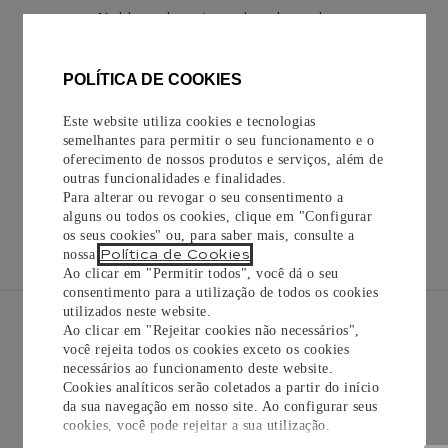
Modelo grande, movimento de corda manual, ouro
amarelo, pulseira em metal intercambiável
R$
354
.
000
,
00
POLÍTICA DE COOKIES
Este website utiliza cookies e tecnologias
COMPRAR
semelhantes para permitir o seu funcionamento e o
oferecimento de nossos produtos e serviços, além de
outras funcionalidades e finalidades.
Para alterar ou revogar o seu consentimento a
alguns ou todos os cookies, clique em "Configurar
LOVE
JUSTE UN CLOU
TRINITY
PANTHÈRE DE 
os seus cookies" ou, para saber mais, consulte a
CARTIER
Política de Cookies
nossa
.
Ao clicar em "Permitir todos", você dá o seu
consentimento para a utilização de todos os cookies
utilizados neste website.
Ao clicar em "Rejeitar cookies não necessários",
você rejeita todos os cookies exceto os cookies
INSCREVA-SE EM
necessários ao funcionamento deste website.
NOSSA
Cookies analíticos serão coletados a partir do início
NEWSLETTER
da sua navegação em nosso site. Ao configurar seus
cookies, você pode rejeitar a sua utilização.