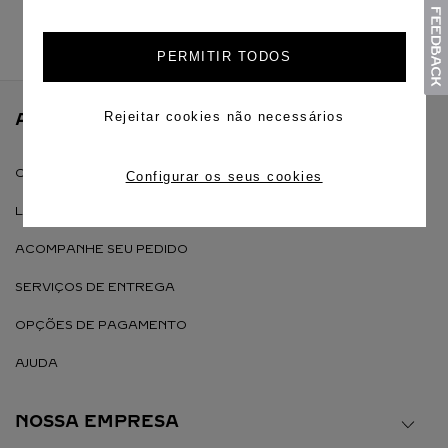
Email (campo obrigatório)
ENVIAR
PERMITIR TODOS
Rejeitar cookies não necessários
ATENDIMENTO AO CONSUMIDOR
CONTATO
Configurar os seus cookies
LIGUE PARA (11) 4380 0828
ACOMPANHE SEU PEDIDO
SERVIÇOS DE ENTREGA
OPÇÕES DE PAGAMENTO
AJUDA
NOSSA EMPRESA