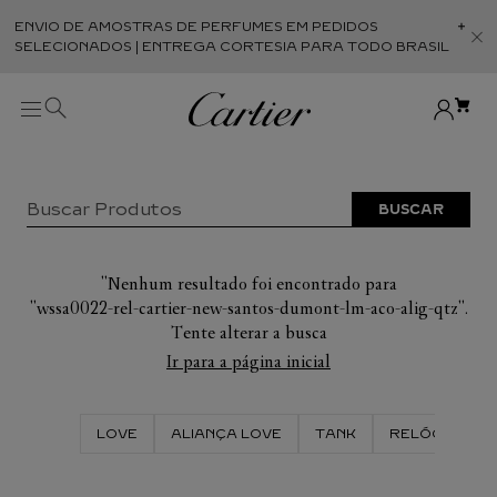
ENVIO DE AMOSTRAS DE PERFUMES EM PEDIDOS
Abr
SELECIONADOS | ENTREGA CORTESIA PARA TODO BRASIL
Buscar Produtos
TERMOS MAIS BUSCADOS
1
º
ALIANÇA
wssa0022-rel-cartier-new-santos-dumont-lm-aco-alig-qtz
2
º
PULSEIRA
Ir para a página inicial
3
º
ANEL
4
º
RELOGIO
LOVE
ALIANÇA LOVE
TANK
RELÓGIO TAN
5
º
TANK