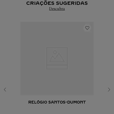
CRIAÇÕES SUGERIDAS
Descubra
6
º
OCULOS
7
º
PANTHERE
8
º
SANTOS
9
º
COLAR
10
º
SOLITÁRIO
RELÓGIO SANTOS-DUMONT