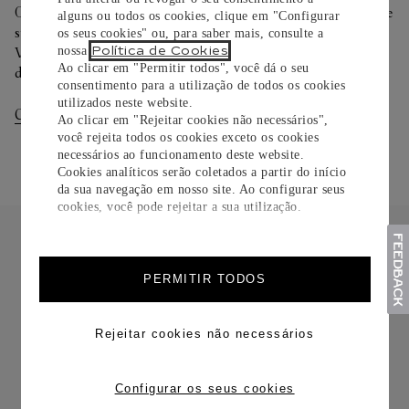
Oferecemos diferentes opções de entrega. Selecione o envio de
alguns ou todos os cookies, clique em "Configurar
sua preferência na finalização de seu pedido.
os seus cookies" ou, para saber mais, consulte a
Política de Cookies
Você pode trocar ou devolver sua criação Cartier em até 30
nossa
.
Ao clicar em "Permitir todos", você dá o seu
dias.
consentimento para a utilização de todos os cookies
utilizados neste website.
Consultar Entregas
Consultar Devoluções
Ao clicar em "Rejeitar cookies não necessários",
você rejeita todos os cookies exceto os cookies
necessários ao funcionamento deste website.
Cookies analíticos serão coletados a partir do início
da sua navegação em nosso site. Ao configurar seus
cookies, você pode rejeitar a sua utilização.
PERMITIR TODOS
FRETE CORTESIA
Rejeitar cookies não necessários
Configurar os seus cookies