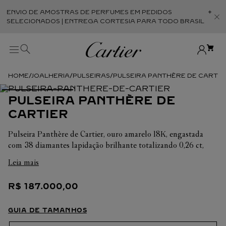
ENVIO DE AMOSTRAS DE PERFUMES EM PEDIDOS
Abr
SELECIONADOS | ENTREGA CORTESIA PARA TODO BRASIL
JOALHERIA
PULSEIRAS
PULSEIRA PANTHÈRE DE CARTIE
PULSEIRA PANTHÈRE DE
CARTIER
Pulseira Panthère de Cartier, ouro amarelo 18K, engastada
com 38 diamantes lapidação brilhante totalizando 0,26 ct,
laca preta. Granadas tsavorita, ônix.
Leia mais
R$
187
.
000
,
00
GUIA DE TAMANHOS