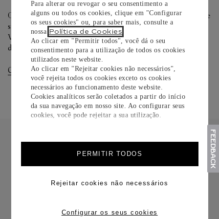
Para alterar ou revogar o seu consentimento a
alguns ou todos os cookies, clique em "Configurar
Oferecemos diferentes opções de entrega. Selecione o envio de
os seus cookies" ou, para saber mais, consulte a
sua preferência na finalização de seu pedido.
Política de Cookies
nossa
.
Você pode trocar ou devolver sua criação Cartier em até 30
Ao clicar em "Permitir todos", você dá o seu
dias.
consentimento para a utilização de todos os cookies
utilizados neste website.
Ao clicar em "Rejeitar cookies não necessários",
Consultar Entregas
Consultar Devoluções
você rejeita todos os cookies exceto os cookies
necessários ao funcionamento deste website.
Cookies analíticos serão coletados a partir do início
da sua navegação em nosso site. Ao configurar seus
cookies, você pode rejeitar a sua utilização.
PERMITIR TODOS
FRETE CORTESIA
Rejeitar cookies não necessários
Configurar os seus cookies