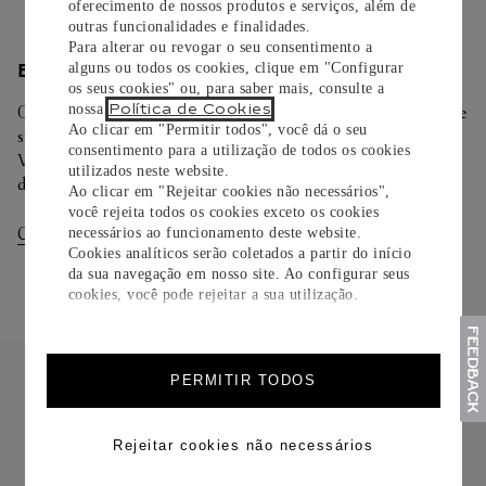
oferecimento de nossos produtos e serviços, além de
outras funcionalidades e finalidades.
Para alterar ou revogar o seu consentimento a
alguns ou todos os cookies, clique em "Configurar
ENTREGA/DEVOLUÇÃO
os seus cookies" ou, para saber mais, consulte a
Política de Cookies
nossa
.
Oferecemos diferentes opções de entrega. Selecione o envio de
Ao clicar em "Permitir todos", você dá o seu
sua preferência na finalização de seu pedido.
consentimento para a utilização de todos os cookies
Você pode trocar ou devolver sua criação Cartier em até 30
utilizados neste website.
dias.
Ao clicar em "Rejeitar cookies não necessários",
você rejeita todos os cookies exceto os cookies
Consultar Entregas
Consultar Devoluções
necessários ao funcionamento deste website.
Cookies analíticos serão coletados a partir do início
da sua navegação em nosso site. Ao configurar seus
cookies, você pode rejeitar a sua utilização.
PERMITIR TODOS
Rejeitar cookies não necessários
FRETE CORTESIA