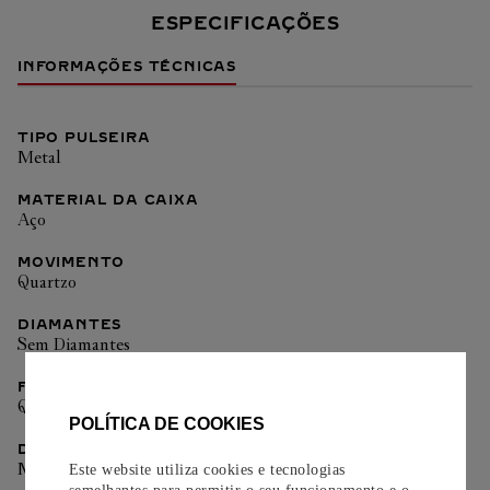
ESPECIFICAÇÕES
INFORMAÇÕES TÉCNICAS
TIPO PULSEIRA
Metal
MATERIAL DA CAIXA
Aço
MOVIMENTO
Quartzo
DIAMANTES
Sem Diamantes
FORMATO
Quadrado
POLÍTICA DE COOKIES
DIMENSÕES
Médio
Este website utiliza cookies e tecnologias