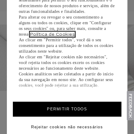
semelhantes para permitir o seu funcionamento e o
oferecimento de nossos produtos e serviços, além de
outras funcionalidades e finalidades.
Para alterar ou revogar o seu consentimento a
alguns ou todos os cookies, clique em "Configurar
os seus cookies" ou, para saber mais, consulte a
Política de Cookies
nossa
.
Ao clicar em "Permitir todos", você dá o seu
consentimento para a utilização de todos os cookies
utilizados neste website.
Ao clicar em "Rejeitar cookies não necessários",
você rejeita todos os cookies exceto os cookies
necessários ao funcionamento deste website.
Cookies analíticos serão coletados a partir do início
da sua navegação em nosso site. Ao configurar seus
cookies, você pode rejeitar a sua utilização.
EMBALAGEM PARA PRESENTE
Todos os pedidos de nossa e-Boutique Cartier são
PERMITIR TODOS
cuidadosamente embrulhados para presente e oferecem a
opção de adicionar um cartão personalizado.
Rejeitar cookies não necessários
Saiba mais