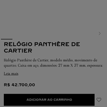
RELÓGIO PANTHÈRE DE
CARTIER
Relógio Panthère de Cartier, modelo médio, movimento de
quartzo. Caixa em aço, dimensões: 27 mm X 37 mm, espessura:
6 mm, coroa com uma espinela azul sintética, mostrador
Leia mais
prateado, ponteiros em aço azulado em forma de espada,
pulseira em aço, resistente à água até 3 bar (cerca de 30
R$
42
.
700
,
00
metros).
ADICIONAR AO CARRINHO