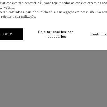
itar cookies não necessários", você rejeita todos os cookies exceto os coo
e website.
 serão coletados a partir do início da sua navegação em nosso site. Ao con
rejeitar a sua utilização.
Rejeitar cookies não
R TODOS
Configura
necessários