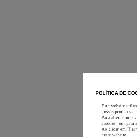
POLÍTICA DE CO
Este website utili
nossos produtos e s
Para alterar ou re
cookies" ou, para 
Ao clicar em "Perm
neste website.