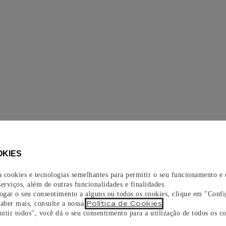
OKIES
za cookies e tecnologias semelhantes para permitir o seu funcionamento e
erviços, além de outras funcionalidades e finalidades.
vogar o seu consentimento a alguns ou todos os cookies, clique em "Confi
Política de Cookies
saber mais, consulte a nossa
.
itir todos", você dá o seu consentimento para a utilização de todos os co