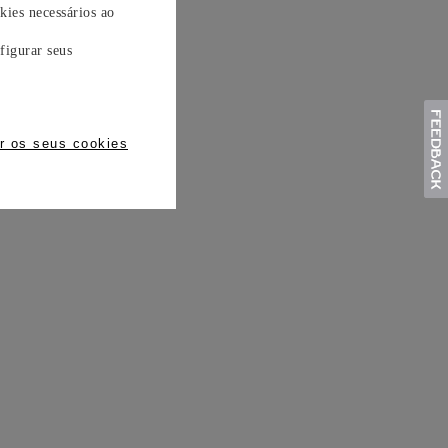
kies necessários ao
figurar seus
r os seus cookies