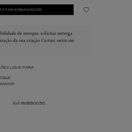
 Espessura da caixa: 12,1 mm. Resistente à
0 metros).
TATAR EMBAIXADOR
bilidade de estoque, solicitar entrega
ização da sua criação Cartier, entre em
IER
OS
CONES CARTIER
ER
ÕES LIGUE PARA
TIQUE
IXADOR
:
WJBB0050