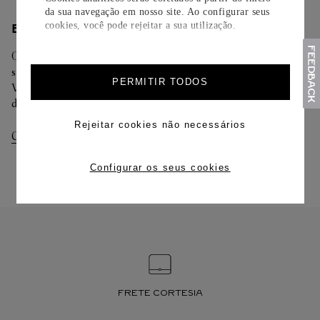
da sua navegação em nosso site. Ao configurar seus
cookies, você pode rejeitar a sua utilização.
ENTREGA/DEVOLUÇÃO
Oferecemos diferentes opções de entrega. Selecione o envio de
sua preferência na finalização de seu pedido.
PERMITIR TODOS
Você pode trocar ou devolver sua criação Cartier em até 30
dias.
Rejeitar cookies não necessários
Consultar Entregas
Consultar Devoluções
Configurar os seus cookies
FRETE CORTESIA