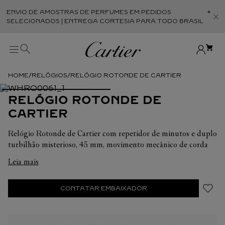
ENVIO DE AMOSTRAS DE PERFUMES EM PEDIDOS
Abr
SELECIONADOS | ENTREGA CORTESIA PARA TODO BRASIL
RELÓGIOS
RELÓGIO ROTONDE DE CARTIER
RELÓGIO ROTONDE DE
CARTIER
Relógio Rotonde de Cartier com repetidor de minutos e duplo
turbilhão misterioso, 45 mm, movimento mecânico de corda
manual, calibre 9507 MC. Caixa em ouro rosa 750/1000, coroa
Leia mais
de contas em ouro rosa 750/1000 com um cabochão de safira
azul, ponteiros em ouro rosa 750/1000 em forma de espada.
Pulseira em pele de crocodilo cinzenta escura semimate
CONTATAR EMBAIXADOR
(fornecido com uma pulseira adicional em pele de crocodilo
preta semimate), fivela dobrável em ouro rosa 750/1000
intercambiável. Complicação com repetidor de minutos, duplo