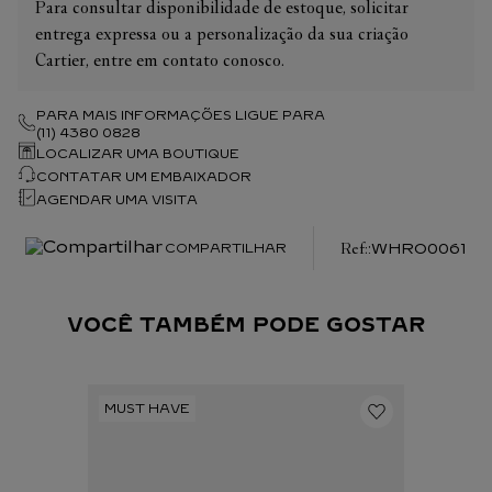
Para consultar disponibilidade de estoque, solicitar
turbilhão misterioso. Relógio numerado individualmente,
entrega expressa ou a personalização da sua criação
limitado a 20 relógios. Movimento composto por 448 peças,
Cartier, entre em contato conosco.
incluindo 45 joias. Diâmetro total do movimento: 39,30 mm,
espessura do movimento: 6,05mm, balanço: 21 600
vibrações/hora, reserva de marcha aprox. 84 horas. Fundo de
PARA MAIS INFORMAÇÕES LIGUE PARA
(11) 4380 0828
caixa em cristal de safira. Espessura da caixa: 11,15 mm.
LOCALIZAR UMA BOUTIQUE
Resistente à água até 3 bar (aprox. 30 metros).
CONTATAR UM EMBAIXADOR
AGENDAR UMA VISITA
:
WHRO0061
COMPARTILHAR
VOCÊ TAMBÉM PODE GOSTAR