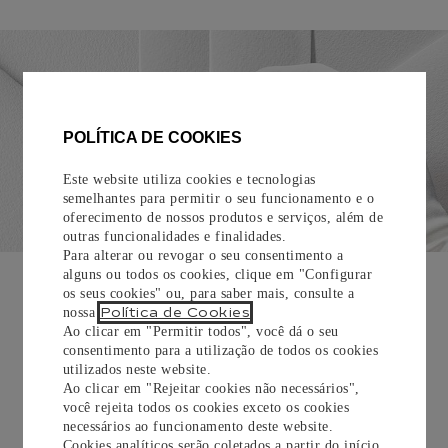
POLÍTICA DE COOKIES
Este website utiliza cookies e tecnologias
semelhantes para permitir o seu funcionamento e o
oferecimento de nossos produtos e serviços, além de
outras funcionalidades e finalidades.
Para alterar ou revogar o seu consentimento a
EMBALAGEM PARA PRESENTE
alguns ou todos os cookies, clique em "Configurar
os seus cookies" ou, para saber mais, consulte a
Todos os pedidos de nossa e-Boutique Cartier são
Política de Cookies
nossa
.
cuidadosamente embrulhados para presente e oferecem a
Ao clicar em "Permitir todos", você dá o seu
opção de adicionar um cartão personalizado.
consentimento para a utilização de todos os cookies
utilizados neste website.
Ao clicar em "Rejeitar cookies não necessários",
Saiba mais
você rejeita todos os cookies exceto os cookies
necessários ao funcionamento deste website.
Cookies analíticos serão coletados a partir do início