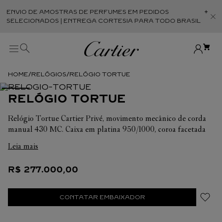
ENVIO DE AMOSTRAS DE PERFUMES EM PEDIDOS
Abr
SELECIONADOS | ENTREGA CORTESIA PARA TODO BRASIL
RELÓGIOS
RELÓGIO TORTUE
RELÓGIO TORTUE
Relógio Tortue Cartier Privé, movimento mecânico de corda
manual 430 MC. Caixa em platina 950/1000, coroa facetada
com um cabochão de rubi, mostrador opalino prateado,
Leia mais
marcadores de horas com números romanos banhados a ródio,
ponteiros em forma de maçã banhados a ródio. Pulseira em
R$
277
.
000
,
00
couro de crocodilo vermelha semimate, com fivela em platina
950/1000. Dimensões da caixa: 41,4 x 32,9 mm, espessura: 7,2
mm. Horas, minutos. Movimento com 18 rubis. Diâmetro do
CONTATAR EMBAIXADOR
movimento 9''' (20,5 mm), espessura 2,15 mm, roda de balanço:
21 600 vibrações/hora, reserva de marcha aprox. 38 horas.