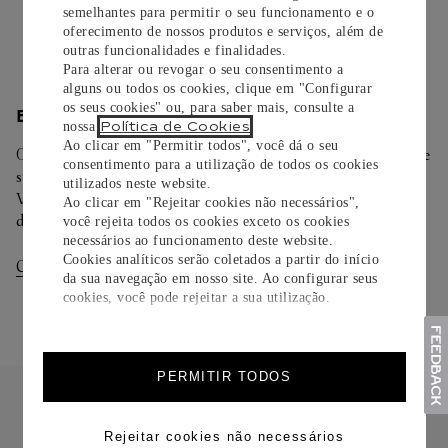
semelhantes para permitir o seu funcionamento e o
Saiba mais
oferecimento de nossos produtos e serviços, além de
outras funcionalidades e finalidades.
Para alterar ou revogar o seu consentimento a
alguns ou todos os cookies, clique em "Configurar
os seus cookies" ou, para saber mais, consulte a
ENTREGA/DEVOLUÇÃO
Política de Cookies
nossa
.
Ao clicar em "Permitir todos", você dá o seu
Oferecemos diferentes opções de entrega. Selecione o envio de
consentimento para a utilização de todos os cookies
sua preferência na finalização de seu pedido.
utilizados neste website.
Você pode trocar ou devolver sua criação Cartier em até 30
Ao clicar em "Rejeitar cookies não necessários",
dias.
você rejeita todos os cookies exceto os cookies
necessários ao funcionamento deste website.
Cookies analíticos serão coletados a partir do início
Consultar Entregas
Consultar Devoluções
da sua navegação em nosso site. Ao configurar seus
cookies, você pode rejeitar a sua utilização.
PERMITIR TODOS
Rejeitar cookies não necessários