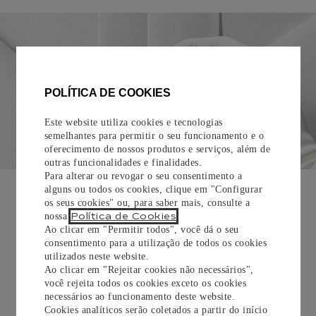
POLÍTICA DE COOKIES
Este website utiliza cookies e tecnologias
semelhantes para permitir o seu funcionamento e o
oferecimento de nossos produtos e serviços, além de
outras funcionalidades e finalidades.
Para alterar ou revogar o seu consentimento a
EMBALAGEM PARA PRESENTE
alguns ou todos os cookies, clique em "Configurar
os seus cookies" ou, para saber mais, consulte a
Todos os pedidos de nossa e-Boutique Cartier são
Política de Cookies
nossa
.
cuidadosamente embrulhados para presente e oferecem a
Ao clicar em "Permitir todos", você dá o seu
opção de adicionar um cartão personalizado.
consentimento para a utilização de todos os cookies
utilizados neste website.
Saiba mais
Ao clicar em "Rejeitar cookies não necessários",
você rejeita todos os cookies exceto os cookies
necessários ao funcionamento deste website.
Cookies analíticos serão coletados a partir do início