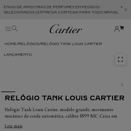
ENVIO DE AMOSTRAS DE PERFUMES EM PEDIDOS
Abr
SELECIONADOS | ENTREGA CORTESIA PARA TODO BRASIL
RELÓGIOS
RELÓGIO TANK LOUIS CARTIER
RELÓGIO TANK LOUIS CARTIER
Relógio Tank Louis Cartier, modelo grande, movimento
mecânico de corda automática, calibre 1899 MC. Caixa em
ouro amarelo 750/1000. Dimensões: 38,1 x 27,75 mm,
Leia mais
espessura: 8,18 mm. Mostrador prateado estampado com