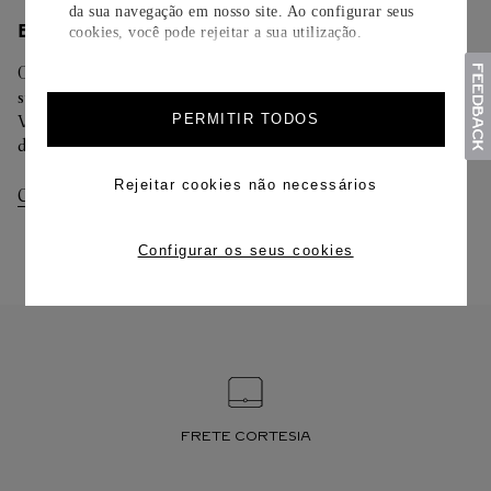
da sua navegação em nosso site. Ao configurar seus
ENTREGA/DEVOLUÇÃO
cookies, você pode rejeitar a sua utilização.
Oferecemos diferentes opções de entrega. Selecione o envio de
sua preferência na finalização de seu pedido.
PERMITIR TODOS
Você pode trocar ou devolver sua criação Cartier em até 30
dias.
Rejeitar cookies não necessários
Consultar Entregas
Consultar Devoluções
Configurar os seus cookies
FRETE CORTESIA