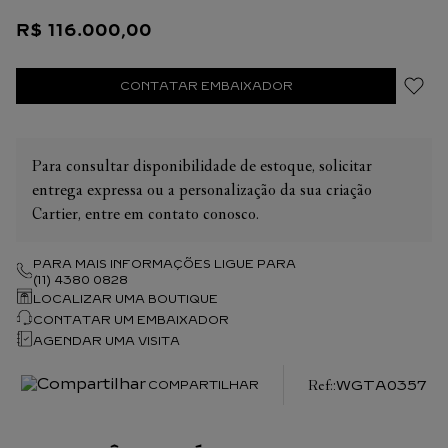
verniz amarelo. Coroa de contas em ouro amarelo 750/1000
R$
116
.
000
,
00
com uma safira. Ponteiros em aço azulado em forma de
espada. Pulseira em Couro de crocodilo cinzenta semimate.
Resistente à água até 3 bar (aprox. 30 metros).
CONTATAR EMBAIXADOR
Para consultar disponibilidade de estoque, solicitar
entrega expressa ou a personalização da sua criação
Cartier, entre em contato conosco.
PARA MAIS INFORMAÇÕES LIGUE PARA
(11) 4380 0828
LOCALIZAR UMA BOUTIQUE
CONTATAR UM EMBAIXADOR
AGENDAR UMA VISITA
:
WGTA0357
COMPARTILHAR