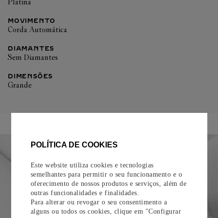
Platina
MOVIMENTO
Corda Automática
DIAMANTES
Sem Diamantes
DIMENSÕES
Grande
POLÍTICA DE COOKIES
Este website utiliza cookies e tecnologias
semelhantes para permitir o seu funcionamento e o
oferecimento de nossos produtos e serviços, além de
outras funcionalidades e finalidades.
Para alterar ou revogar o seu consentimento a
alguns ou todos os cookies, clique em "Configurar