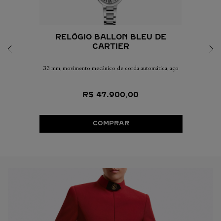
RELÓGIO BALLON BLEU DE
CARTIER
33 mm, movimento mecânico de corda automática, aço
R$
47
.
900
,
00
COMPRAR