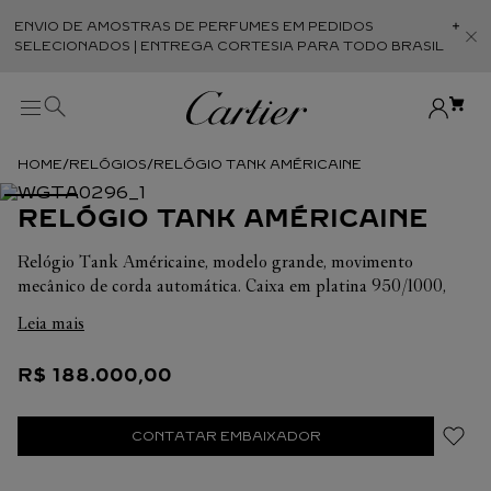
ENVIO DE AMOSTRAS DE PERFUMES EM PEDIDOS
Abr
SELECIONADOS | ENTREGA CORTESIA PARA TODO BRASIL
RELÓGIOS
RELÓGIO TANK AMÉRICAINE
RELÓGIO TANK AMÉRICAINE
Relógio Tank Américaine, modelo grande, movimento
mecânico de corda automática. Caixa em platina 950/1000,
coroa facetada com um rubi facetado. Mostrador granulado
Leia mais
com acabamento casca de ovo, ponteiros em aço prateado em
forma de espada, cristal de safira. Pulseira em couro de
R$
188
.
000
,
00
crocodilo bordeaux semimate, fivela dobrável em ouro branco
750/1000 intercambiável. Dimensões da caixa: 44,4 mm X 24,4
mm, espessura: 8,6 mm. Resistente à água até 3 bar (aprox. 30
CONTATAR EMBAIXADOR
metros).