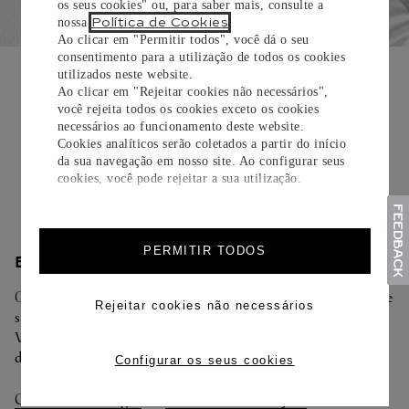
os seus cookies" ou, para saber mais, consulte a
Política de Cookies
nossa
.
Ao clicar em "Permitir todos", você dá o seu
consentimento para a utilização de todos os cookies
EMBALAGEM PARA PRESENTE
utilizados neste website.
Ao clicar em "Rejeitar cookies não necessários",
Todos os pedidos de nossa e-Boutique Cartier são
você rejeita todos os cookies exceto os cookies
cuidadosamente embrulhados para presente e oferecem a
necessários ao funcionamento deste website.
opção de adicionar um cartão personalizado.
Cookies analíticos serão coletados a partir do início
da sua navegação em nosso site. Ao configurar seus
Saiba mais
cookies, você pode rejeitar a sua utilização.
PERMITIR TODOS
ENTREGA/DEVOLUÇÃO
Oferecemos diferentes opções de entrega. Selecione o envio de
Rejeitar cookies não necessários
sua preferência na finalização de seu pedido.
Você pode trocar ou devolver sua criação Cartier em até 30
dias.
Configurar os seus cookies
Consultar Entregas
Consultar Devoluções