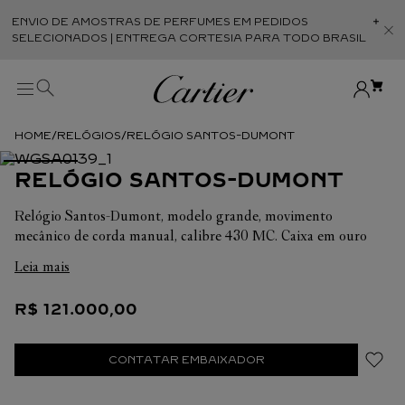
ENVIO DE AMOSTRAS DE PERFUMES EM PEDIDOS
Abr
SELECIONADOS | ENTREGA CORTESIA PARA TODO BRASIL
RELÓGIOS
RELÓGIO SANTOS-DUMONT
RELÓGIO SANTOS-DUMONT
Relógio Santos-Dumont, modelo grande, movimento
mecânico de corda manual, calibre 430 MC. Caixa em ouro
amarelo 750/1000, coroa de contas com um cabochão de
Leia mais
safira, mostrador prateado com acabamento acetinado
guilloché, números romanos, ponteiros em forma de espada
R$
121
.
000
,
00
em aço azulado, cristal de safira. Pulseira em couro de
crocodilo azul-marinho semimate, fivela em ouro amarelo
750/1000. Dimensões da caixa: 43,5 mm X 31,4 mm. Espessura:
CONTATAR EMBAIXADOR
7,3 mm. Resistente à água até 3 bar (aprox. 30 metros).