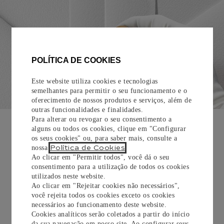
POLÍTICA DE COOKIES
Este website utiliza cookies e tecnologias
semelhantes para permitir o seu funcionamento e o
oferecimento de nossos produtos e serviços, além de
outras funcionalidades e finalidades.
EMBALAGEM PARA PRESENTE
Para alterar ou revogar o seu consentimento a
alguns ou todos os cookies, clique em "Configurar
Todos os pedidos de nossa e-Boutique Cartier são
os seus cookies" ou, para saber mais, consulte a
cuidadosamente embrulhados para presente e oferecem a
Política de Cookies
nossa
.
opção de adicionar um cartão personalizado.
Ao clicar em "Permitir todos", você dá o seu
consentimento para a utilização de todos os cookies
utilizados neste website.
Saiba mais
Ao clicar em "Rejeitar cookies não necessários",
você rejeita todos os cookies exceto os cookies
necessários ao funcionamento deste website.
Cookies analíticos serão coletados a partir do início
da sua navegação em nosso site. Ao configurar seus