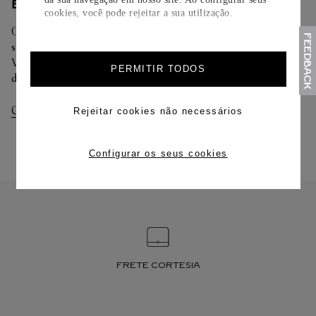
ENTREGA/DEVOLUÇÃO
cookies, você pode rejeitar a sua utilização.
Oferecemos diferentes opções de entrega. Selecione o envio de
sua preferência na finalização de seu pedido.
Você pode trocar ou devolver sua criação Cartier em até 30
PERMITIR TODOS
dias.
Consultar Entregas
Consultar Devoluções
Rejeitar cookies não necessários
Configurar os seus cookies
FRETE CORTESIA