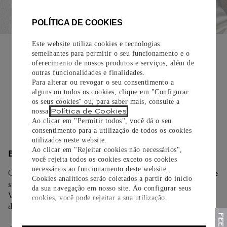
POLÍTICA DE COOKIES
EMBALAGEM PARA PRESENTE
Este website utiliza cookies e tecnologias
semelhantes para permitir o seu funcionamento e o
Todos os pedidos de nossa e-Boutique Cartier são
oferecimento de nossos produtos e serviços, além de
cuidadosamente embrulhados para presente e oferecem a
outras funcionalidades e finalidades.
opção de adicionar um cartão personalizado.
Para alterar ou revogar o seu consentimento a
alguns ou todos os cookies, clique em "Configurar
os seus cookies" ou, para saber mais, consulte a
Saiba mais
Política de Cookies
nossa
.
Ao clicar em "Permitir todos", você dá o seu
consentimento para a utilização de todos os cookies
utilizados neste website.
Ao clicar em "Rejeitar cookies não necessários",
ENTREGA/DEVOLUÇÃO
você rejeita todos os cookies exceto os cookies
necessários ao funcionamento deste website.
Oferecemos diferentes opções de entrega. Selecione o envio de
Cookies analíticos serão coletados a partir do início
sua preferência na finalização de seu pedido.
da sua navegação em nosso site. Ao configurar seus
Você pode trocar ou devolver sua criação Cartier em até 30
cookies, você pode rejeitar a sua utilização.
dias.