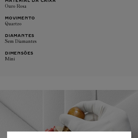
MATERIAL DA CAIXA
Ouro Rosa
MOVIMENTO
Quartzo
DIAMANTES
Sem Diamantes
DIMENSÕES
Mini