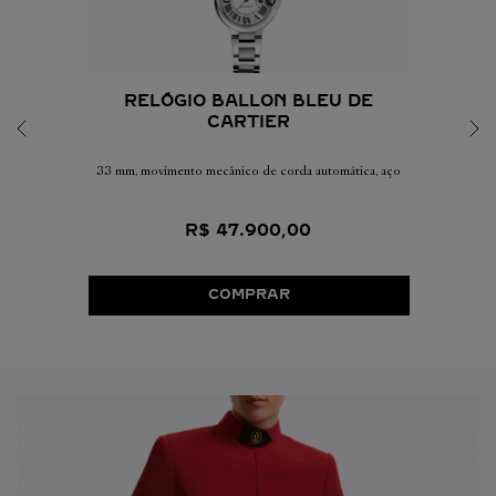
RELÓGIO BALLON BLEU DE
CARTIER
33 mm, movimento mecânico de corda automática, aço
R$
47
.
900
,
00
COMPRAR