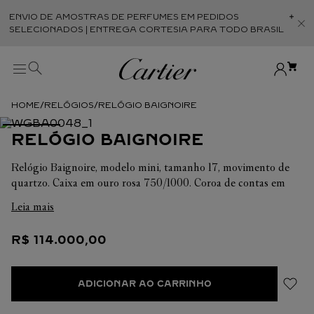
ENVIO DE AMOSTRAS DE PERFUMES EM PEDIDOS
Abr
SELECIONADOS | ENTREGA CORTESIA PARA TODO BRASIL
RELÓGIOS
RELÓGIO BAIGNOIRE
RELÓGIO BAIGNOIRE
Relógio Baignoire, modelo mini, tamanho 17, movimento de
quartzo. Caixa em ouro rosa 750/1000. Coroa de contas em
ouro rosa 750/1000 com um cabochão de safira. Pulseira
Leia mais
rígida em ouro rosa 750/1000. Mostrador prateado, ponteiros
em aço azulado em forma de espada, cristal de safira.
R$
114
.
000
,
00
Comprimento: 24,6 mm. Largura: 18,7 mm. Espessura: 7,2 mm.
Resistente à água até 3 bar (aprox. 30 metros).
ADICIONAR AO CARRINHO