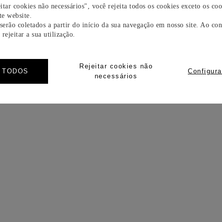
itar cookies não necessários", você rejeita todos os cookies exceto os coo
e website.
 serão coletados a partir do início da sua navegação em nosso site. Ao con
rejeitar a sua utilização.
Rejeitar cookies não
R TODOS
Configura
necessários