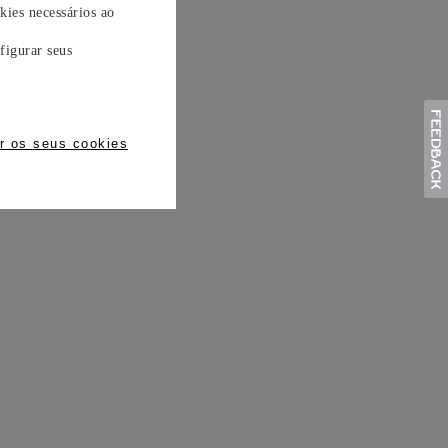
kies necessários ao
figurar seus
r os seus cookies