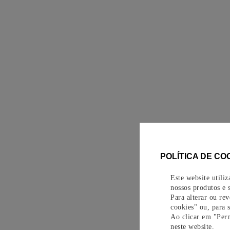
POLÍTICA DE CO
Este website utili
nossos produtos e s
Para alterar ou re
cookies" ou, para 
Ao clicar em "Perm
neste website.