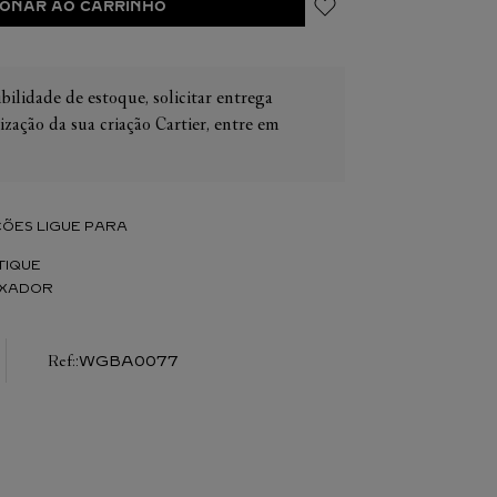
IONAR AO CARRINHO
bilidade de estoque, solicitar entrega
ização da sua criação Cartier, entre em
IER
OS
CONES CARTIER
ER
ÕES LIGUE PARA
TIQUE
IXADOR
:
WGBA0077