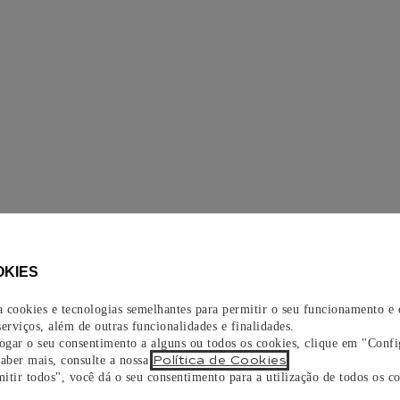
OKIES
za cookies e tecnologias semelhantes para permitir o seu funcionamento e
erviços, além de outras funcionalidades e finalidades.
vogar o seu consentimento a alguns ou todos os cookies, clique em "Confi
Política de Cookies
saber mais, consulte a nossa
.
itir todos", você dá o seu consentimento para a utilização de todos os co