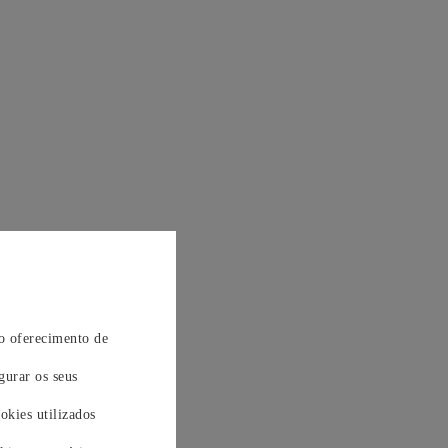
 o oferecimento de
gurar os seus
okies utilizados