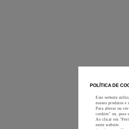
POLÍTICA DE CO
Este website utili
nossos produtos e s
Para alterar ou re
cookies" ou, para 
Ao clicar em "Perm
neste website.