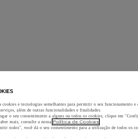
OKIES
za cookies e tecnologias semelhantes para permitir o seu funcionamento e
erviços, além de outras funcionalidades e finalidades.
vogar o seu consentimento a alguns ou todos os cookies, clique em "Confi
Política de Cookies
saber mais, consulte a nossa
.
itir todos", você dá o seu consentimento para a utilização de todos os co