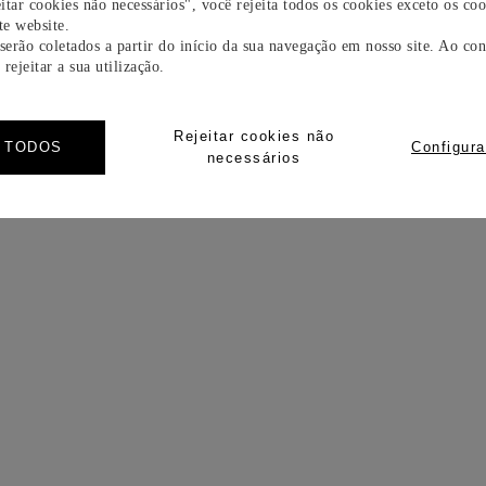
itar cookies não necessários", você rejeita todos os cookies exceto os coo
e website.
 serão coletados a partir do início da sua navegação em nosso site. Ao con
rejeitar a sua utilização.
Rejeitar cookies não
R TODOS
Configura
necessários