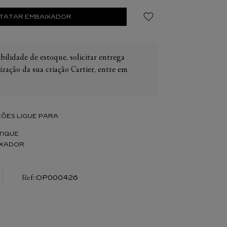
TATAR EMBAIXADOR
bilidade de estoque, solicitar entrega
ização da sua criação Cartier, entre em
IER
OS
CONES CARTIER
ER
ÕES LIGUE PARA
TIQUE
IXADOR
:
OP000426