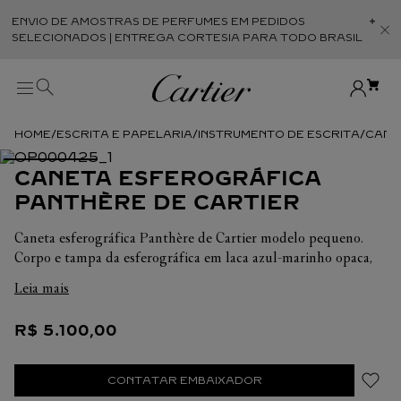
ENVIO DE AMOSTRAS DE PERFUMES EM PEDIDOS
Abr
SELECIONADOS | ENTREGA CORTESIA PARA TODO BRASIL
ESCRITA E PAPELARIA
INSTRUMENTO DE ESCRITA
CANE
CANETA ESFEROGRÁFICA
PANTHÈRE DE CARTIER
Caneta esferográfica Panthère de Cartier modelo pequeno.
Corpo e tampa da esferográfica em laca azul-marinho opaca,
cabeça da pantera em metal polido e clou de Paris no grampo,
Leia mais
detalhes com acabamento em paládio. Cabochão em mármore
Picasso. Dimensões: 127 x 9,7 mm. Acompanha de um
R$
5
.
100
,
00
cartucho de caneta esferográfica, tinta azul, tamanho médio.
CONTATAR EMBAIXADOR