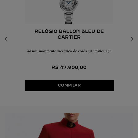
RELÓGIO BALLON BLEU DE
CARTIER
33 mm, movimento mecânico de corda automática, aço
R$
47
.
900
,
00
COMPRAR